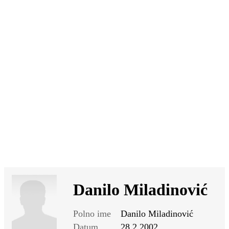
SI
|
RS
|
EN
Danilo Miladinović
Polno ime
Danilo Miladinović
Datum
28.2.2002