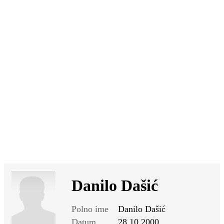
SI
|
RS
|
EN
Danilo Dašić
Polno ime
Danilo Dašić
Datum
28.10.2000