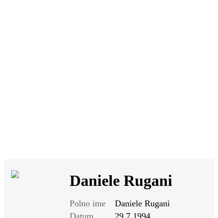
SI
|
RS
|
EN
Daniele Rugani
Polno ime
Daniele Rugani
Datum
29.7.1994