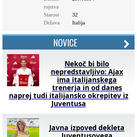
rojstva
Starost
32
Država
Italija
NOVICE
Nekoč bi bilo
nepredstavljivo: Ajax
ima italijanskega
trenerja in od danes
naprej tudi italijansko okrepitev iz
Juventusa
Javna izpoved dekleta
Juventusovega