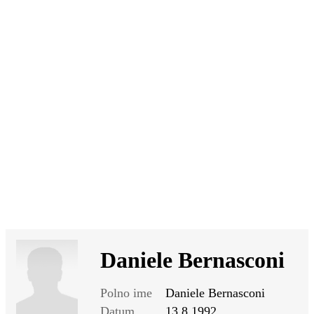
SI
|
RS
|
EN
Daniele Bernasconi
Polno ime
Daniele Bernasconi
Datum
13.8.1992