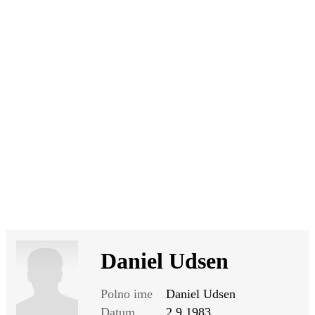
SI
|
RS
|
EN
Daniel Udsen
Polno ime
Daniel Udsen
Datum
2.9.1983