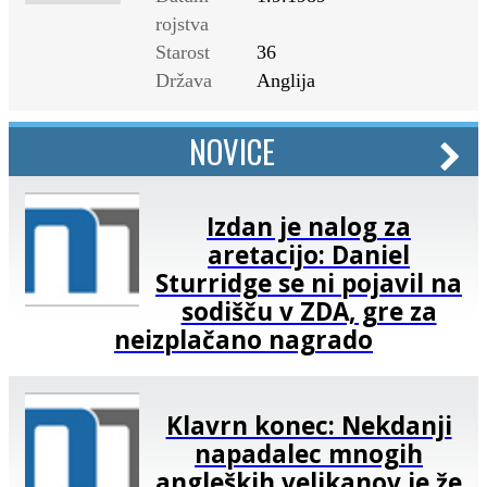
rojstva
Starost
36
Država
Anglija
NOVICE
Izdan je nalog za
aretacijo: Daniel
Sturridge se ni pojavil na
sodišču v ZDA, gre za
neizplačano nagrado
Klavrn konec: Nekdanji
napadalec mnogih
angleških velikanov je že