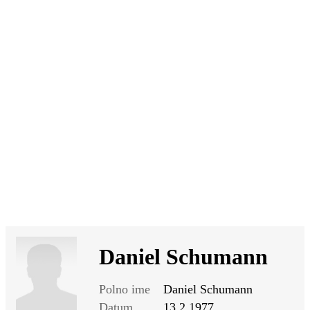
SI
|
RS
|
EN
Daniel Schumann
Polno ime
Daniel Schumann
Datum
13.2.1977