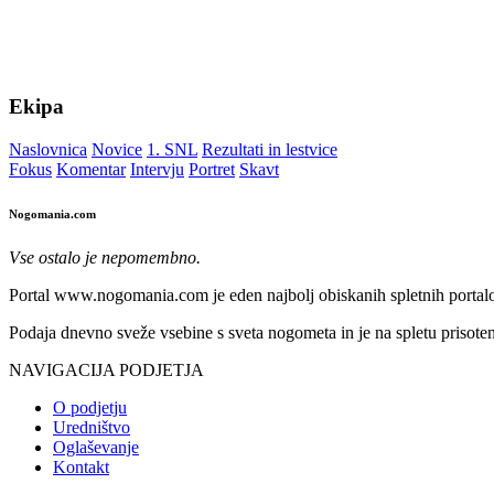
Ekipa
Naslovnica
Novice
1. SNL
Rezultati in lestvice
Fokus
Komentar
Intervju
Portret
Skavt
Nogomania.com
Vse ostalo je nepomembno.
Portal www.nogomania.com je eden najbolj obiskanih spletnih portalo
Podaja dnevno sveže vsebine s sveta nogometa in je na spletu prisoten
NAVIGACIJA PODJETJA
O podjetju
Uredništvo
Oglaševanje
Kontakt