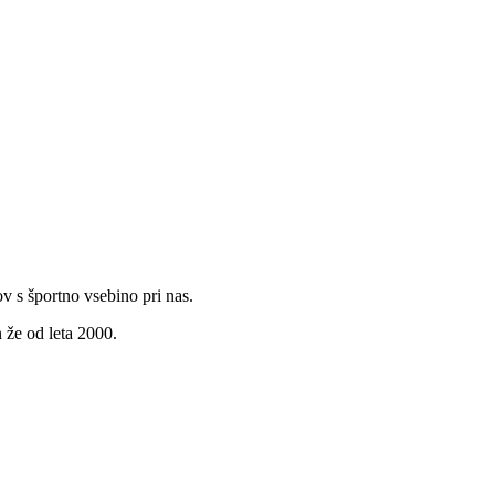
v s športno vsebino pri nas.
 že od leta 2000.