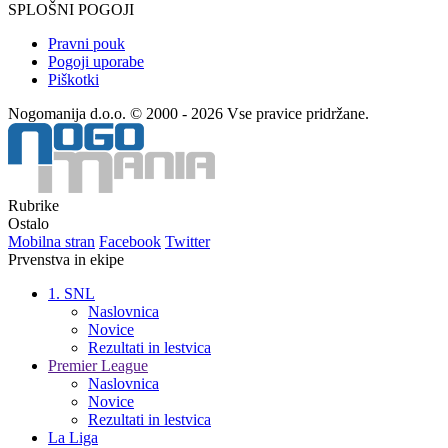
SPLOŠNI POGOJI
Pravni pouk
Pogoji uporabe
Piškotki
Nogomanija d.o.o. © 2000 - 2026 Vse pravice pridržane.
Rubrike
Ostalo
Mobilna stran
Facebook
Twitter
Prvenstva in ekipe
1. SNL
Naslovnica
Novice
Rezultati in lestvica
Premier League
Naslovnica
Novice
Rezultati in lestvica
La Liga