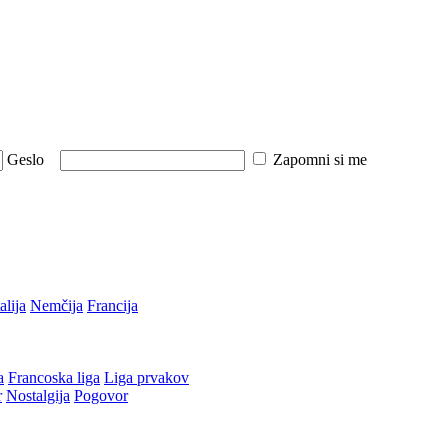
Geslo
Zapomni si me
talija
Nemčija
Francija
a
Francoska liga
Liga prvakov
r
Nostalgija
Pogovor