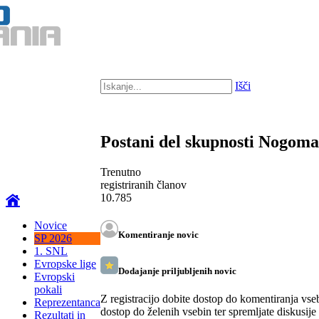
Išči
Postani del skupnosti Nogom
Trenutno
registriranih članov
10.785
Novice
Komentiranje novic
SP 2026
1. SNL
Evropske lige
Dodajanje priljubljenih novic
Evropski
pokali
Z registracijo dobite dostop do komentiranja vse
Reprezentanca
dostop do želenih vsebin ter spremljate diskusije
Rezultati in