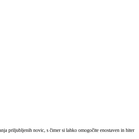
SLO
|
SRB
|
ENG
ja priljubljenih novic, s čimer si lahko omogočite enostaven in hiter