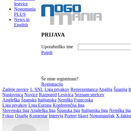
lestvice
Nogomania
PLUS
News in
English
PRIJAVA
Uporabniško ime
Potrdi
Še niste registrirani?
Registracija
Zadnje novice
1. SNL
Liga prvakov
Reprezentanca
Anglija
Španija
I
Naslovnica
Novice
Razpored
Lestvica
Seznam strelcev
Angleška
Španska
Italijanska
Nemška
Francoska
Liga prvakov
Liga Europa
Konferenčna liga
Slovenska liga
Angleška liga
Španska liga
Italijanska liga
Nemška lig
Fokus
Ozadja
Komentar
Intervju
Portret
Skavt
Nogomanijak
X-fakto