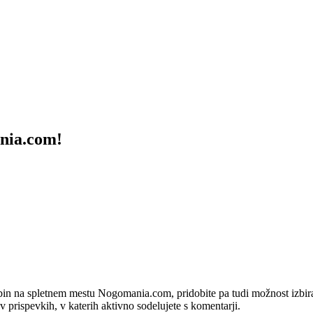
ania.com!
bin na spletnem mestu Nogomania.com, pridobite pa tudi možnost izbiran
 v prispevkih, v katerih aktivno sodelujete s komentarji.