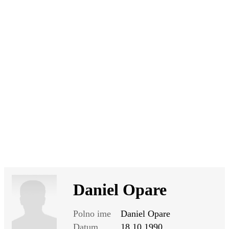
SI
|
RS
|
EN
Daniel Opare
Polno ime
Daniel Opare
Datum
18.10.1990