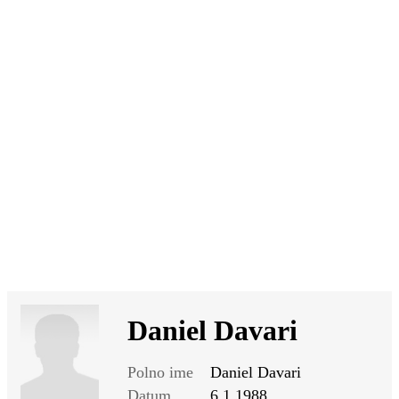
SI
|
RS
|
EN
Daniel Davari
Polno ime
Daniel Davari
Datum
6.1.1988