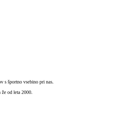
v s športno vsebino pri nas.
 že od leta 2000.