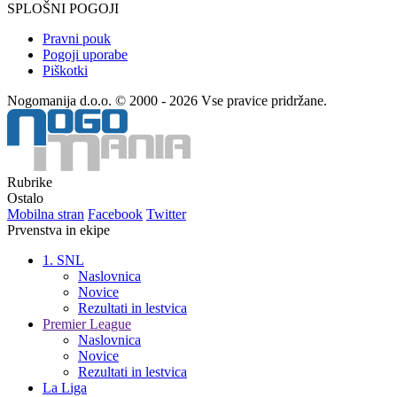
SPLOŠNI POGOJI
Pravni pouk
Pogoji uporabe
Piškotki
Nogomanija d.o.o. © 2000 - 2026 Vse pravice pridržane.
Rubrike
Ostalo
Mobilna stran
Facebook
Twitter
Prvenstva in ekipe
1. SNL
Naslovnica
Novice
Rezultati in lestvica
Premier League
Naslovnica
Novice
Rezultati in lestvica
La Liga