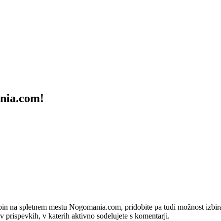
ania.com!
bin na spletnem mestu Nogomania.com, pridobite pa tudi možnost izbiran
 v prispevkih, v katerih aktivno sodelujete s komentarji.