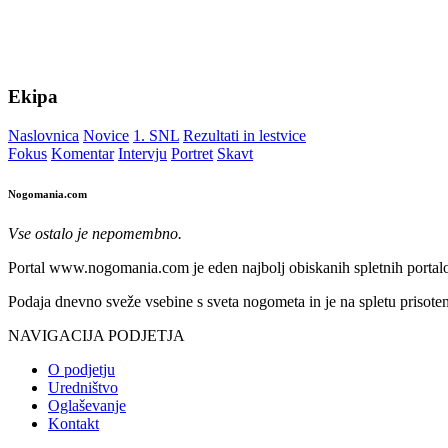
Ekipa
Naslovnica
Novice
1. SNL
Rezultati in lestvice
Fokus
Komentar
Intervju
Portret
Skavt
Nogomania.com
Vse ostalo je nepomembno.
Portal www.nogomania.com je eden najbolj obiskanih spletnih portalo
Podaja dnevno sveže vsebine s sveta nogometa in je na spletu prisoten
NAVIGACIJA PODJETJA
O podjetju
Uredništvo
Oglaševanje
Kontakt