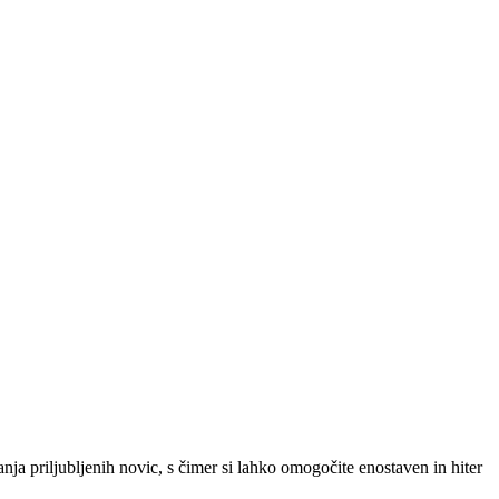
SLO
|
SRB
|
ENG
ja priljubljenih novic, s čimer si lahko omogočite enostaven in hiter