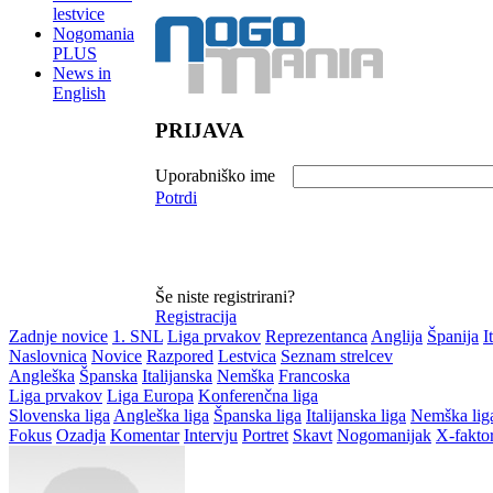
lestvice
Nogomania
PLUS
News in
English
PRIJAVA
Uporabniško ime
Potrdi
Še niste registrirani?
Registracija
Zadnje novice
1. SNL
Liga prvakov
Reprezentanca
Anglija
Španija
I
Naslovnica
Novice
Razpored
Lestvica
Seznam strelcev
Angleška
Španska
Italijanska
Nemška
Francoska
Liga prvakov
Liga Europa
Konferenčna liga
Slovenska liga
Angleška liga
Španska liga
Italijanska liga
Nemška lig
Fokus
Ozadja
Komentar
Intervju
Portret
Skavt
Nogomanijak
X-fakto