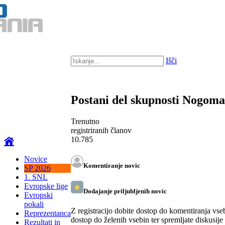
Išči
Postani del skupnosti Nogom
Trenutno
registriranih članov
10.785
Novice
Komentiranje novic
SP 2026
1. SNL
Evropske lige
Dodajanje priljubljenih novic
Evropski
pokali
Z registracijo dobite dostop do komentiranja vse
Reprezentanca
dostop do želenih vsebin ter spremljate diskusije
Rezultati in