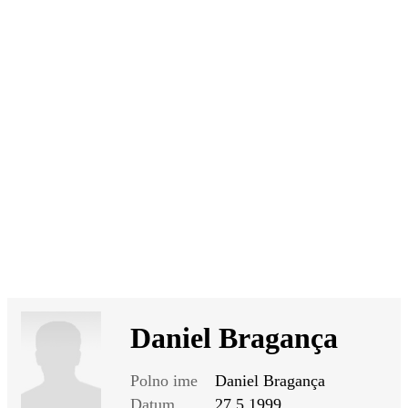
SI
|
RS
|
EN
Daniel Bragança
Polno ime
Daniel Bragança
Datum
27.5.1999