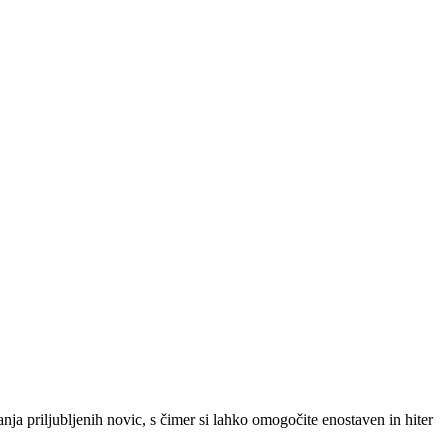
SLO
|
SRB
|
ENG
ja priljubljenih novic, s čimer si lahko omogočite enostaven in hiter