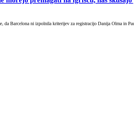
e morejo premagati na igrišču, nas skušajo
 da Barcelona ni izpolnila kriterijev za registracijo Danija Olma in Pau