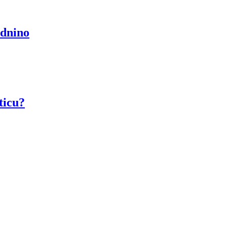
odnino
ticu?