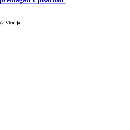
 premagati v pisarnah'
ja Victorja.