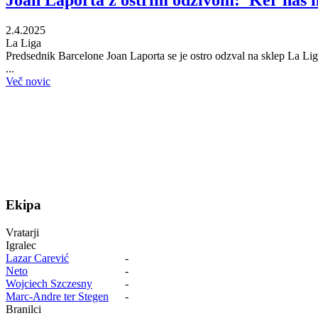
Joan Laporta z ostrim odzivom: 'Ker nas n
2.4.2025
La Liga
Predsednik Barcelone Joan Laporta se je ostro odzval na sklep La Lige,
...
Več novic
Ekipa
Vratarji
Igralec
Lazar Carević
-
Neto
-
Wojciech Szczesny
-
Marc-Andre ter Stegen
-
Branilci