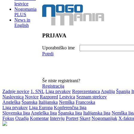
lestvice
Nogomania
PLUS
News in
English
PRIJAVA
Uporabniško ime
Potrdi
Še niste registrirani?
Registracija
Zadnje novice
1. SNL
Liga prvakov
Reprezentanca
Anglija
Španija
I
Naslovnica
Novice
Razpored
Lestvica
Seznam strelcev
Angleška
Španska
Italijanska
Nemška
Francoska
Liga prvakov
Liga Europa
Konferenčna liga
Slovenska liga
Angleška liga
Španska liga
Italijanska liga
Nemška lig
Fokus
Ozadja
Komentar
Intervju
Portret
Skavt
Nogomanijak
X-fakto