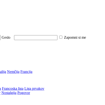
Geslo
Zapomni si me
talija
Nemčija
Francija
a
Francoska liga
Liga prvakov
r
Nostalgija
Pogovor