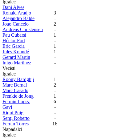
Igralec
Dani Alves
-
Ronald Araújo
3
Alejandro Balde
-
Joao Cancelo
2
Andreas Christensen
-
Pau Cubarsi
1
Héctor Fort
-
Eric Garcia
1
Jules Koundé
1
Gerard Martin
-
Inigo Martinez
-
Vezisti
Igralec
Roony Bardghji
1
Marc Bernal
2
Marc Casado
-
Frenkie de Jong
1
Fermin Lopez
6
Gavi
-
Riqui Puig
-
Sergi Roberto
-
Ferran Torres
16
Napadalci
Igralec