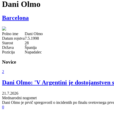
Dani Olmo
Barcelona
Polno ime
Dani Olmo
Datum rojstva
7.5.1998
Starost
28
Država
Španija
Pozicija
Napadalec
Novice
2
Dani Olmo: 'V Argentini je dostojanstven 
21.7.2026
Mednarodni nogomet
Dani Olmo je prvič spregovoril o incidentih po finalu svetovnega prve
0