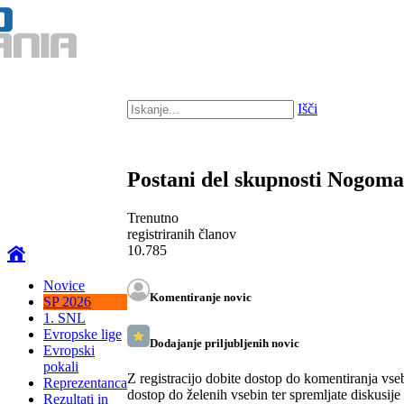
Išči
Postani del skupnosti Nogom
Trenutno
registriranih članov
10.785
Novice
Komentiranje novic
SP 2026
1. SNL
Evropske lige
Dodajanje priljubljenih novic
Evropski
pokali
Z registracijo dobite dostop do komentiranja vse
Reprezentanca
dostop do želenih vsebin ter spremljate diskusije
Rezultati in