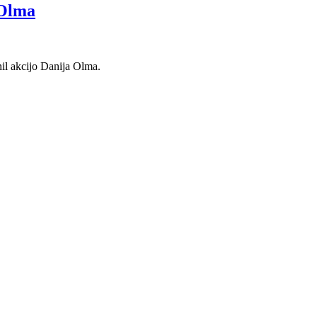
 Olma
inil akcijo Danija Olma.