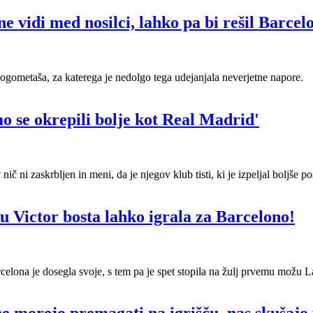
e vidi med nosilci, lahko pa bi rešil Barcel
 nogometaša, za katerega je nedolgo tega udejanjala neverjetne napore.
o se okrepili bolje kot Real Madrid'
 nič ni zaskrbljen in meni, da je njegov klub tisti, ki je izpeljal boljše 
u Victor bosta lahko igrala za Barcelono!
elona je dosegla svoje, s tem pa je spet stopila na žulj prvemu možu L