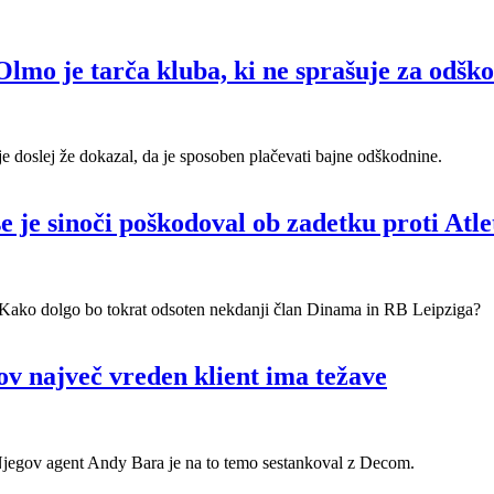
Olmo je tarča kluba, ki ne sprašuje za odšk
e doslej že dokazal, da je sposoben plačevati bajne odškodnine.
 je sinoči poškodoval ob zadetku proti Atle
. Kako dolgo bo tokrat odsoten nekdanji član Dinama in RB Leipziga?
ov največ vreden klient ima težave
Njegov agent Andy Bara je na to temo sestankoval z Decom.