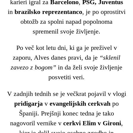
karieri igral za
Barcelono
,
PSG, Juventus
in
brazilsko reprezentanco
, je po oprostitvi
obtožb za spolni napad popolnoma
spremenil svoje življenje.
Po več kot letu dni, ki ga je preživel v
zaporu, Alves danes pravi, da je
“sklenil
zavezo z bogom”
in da želi svoje življenje
posvetiti veri.
V zadnjih tednih se je večkrat pojavil v vlogi
pridigarja
v
evangelijskih cerkvah
po
Španiji. Prejšnji konec tedna je tako
nagovoril vernike v
cerkvi Elim v Gironi
,
kjer je delil svojo osebno zgodbo in