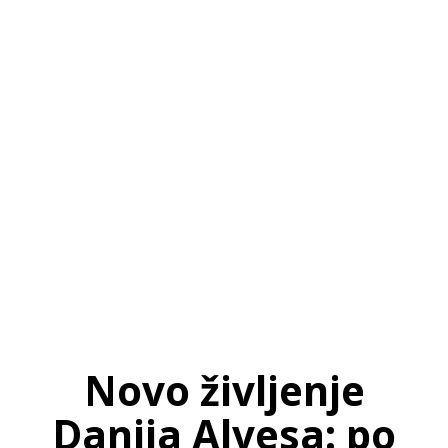
SI
|
RS
|
EN
Novo življenje
Danija Alvesa: po