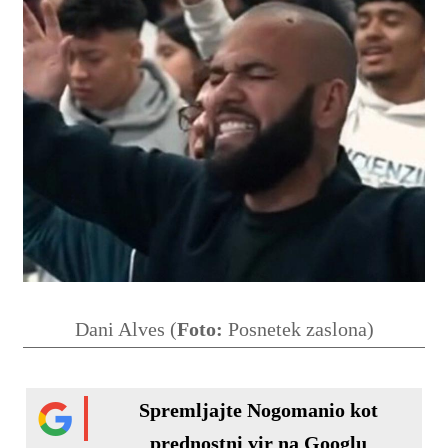
Dani Alves (
Foto:
Posnetek zaslona)
Spremljajte Nogomanio kot
prednostni vir na Googlu