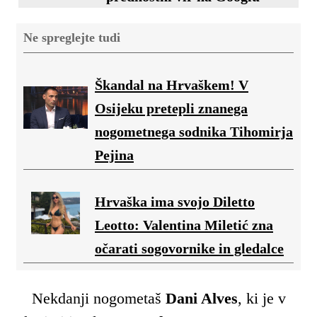
Ne spreglejte tudi
Škandal na Hrvaškem! V
Osijeku pretepli znanega
nogometnega sodnika Tihomirja
Pejina
Hrvaška ima svojo Diletto
Leotto: Valentina Miletić zna
očarati sogovornike in gledalce
Nekdanji nogometaš
Dani Alves
, ki je v