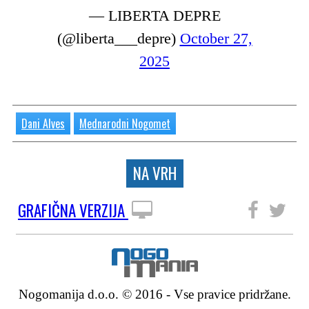
— LIBERTA DEPRE
(@liberta___depre)
October 27,
2025
Dani Alves
Mednarodni Nogomet
NA VRH
GRAFIČNA VERZIJA
SLEDITE NAM
Nogomanija d.o.o. © 2016 - Vse pravice pridržane.