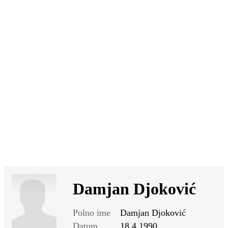
SI
|
RS
|
EN
Damjan Djoković
Polno ime
Damjan Djoković
Datum
18.4.1990