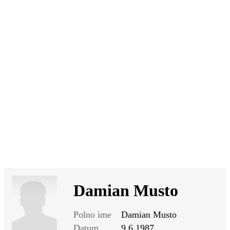
SI
|
RS
|
EN
Damian Musto
Polno ime
Damian Musto
Datum
9.6.1987