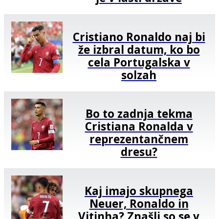
Cristiano Ronaldo naj bi
že izbral datum, ko bo
cela Portugalska v
solzah
Bo to zadnja tekma
Cristiana Ronalda v
reprezentančnem
dresu?
Kaj imajo skupnega
Neuer, Ronaldo in
Vitinha? Znašli so se v