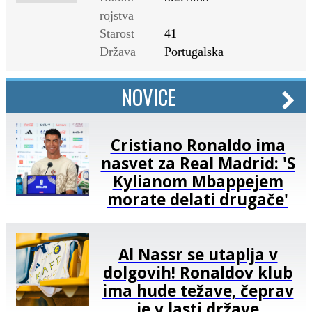
rojstva
Starost
41
Država
Portugalska
NOVICE
Cristiano Ronaldo ima
nasvet za Real Madrid: 'S
Kylianom Mbappejem
morate delati drugače'
Al Nassr se utaplja v
dolgovih! Ronaldov klub
ima hude težave, čeprav
je v lasti države