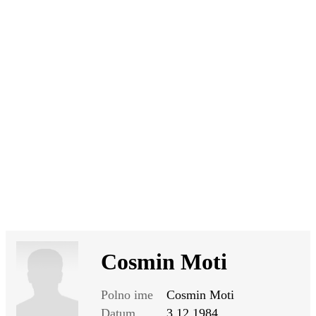
SI
|
RS
|
EN
Cosmin Moti
Polno ime
Cosmin Moti
Datum
3.12.1984