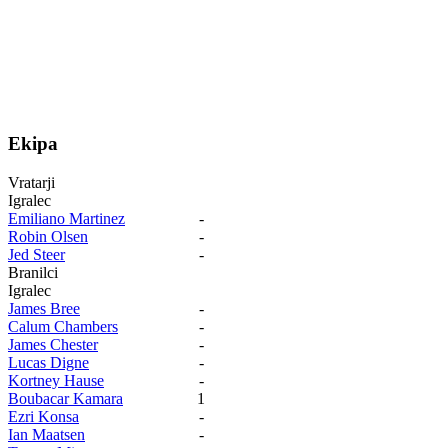
Ekipa
Vratarji
Igralec
Emiliano Martinez
-
Robin Olsen
-
Jed Steer
-
Branilci
Igralec
James Bree
-
Calum Chambers
-
James Chester
-
Lucas Digne
-
Kortney Hause
-
Boubacar Kamara
1
Ezri Konsa
-
Ian Maatsen
-