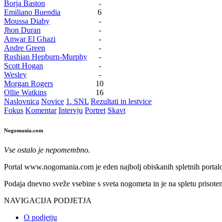
Borja Baston
-
Emiliano Buendia
6
Moussa Diaby
-
Jhon Duran
-
Anwar El Ghazi
-
Andre Green
-
Rushian Hepburn-Murphy
-
Scott Hogan
-
Wesley
-
Morgan Rogers
10
Ollie Watkins
16
Naslovnica
Novice
1. SNL
Rezultati in lestvice
Fokus
Komentar
Intervju
Portret
Skavt
Nogomania.com
Vse ostalo je nepomembno.
Portal www.nogomania.com je eden najbolj obiskanih spletnih portalo
Podaja dnevno sveže vsebine s sveta nogometa in je na spletu prisoten
NAVIGACIJA PODJETJA
O podjetju