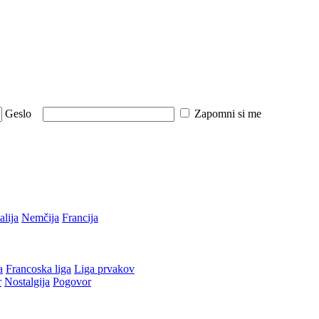
Geslo
Zapomni si me
talija
Nemčija
Francija
a
Francoska liga
Liga prvakov
r
Nostalgija
Pogovor