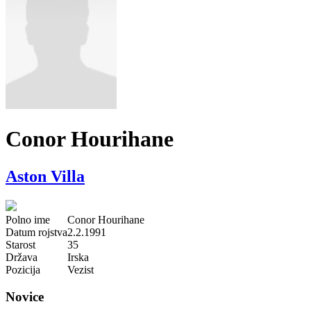
Conor Hourihane
Aston Villa
Polno ime
Conor Hourihane
Datum rojstva
2.2.1991
Starost
35
Država
Irska
Pozicija
Vezist
Novice