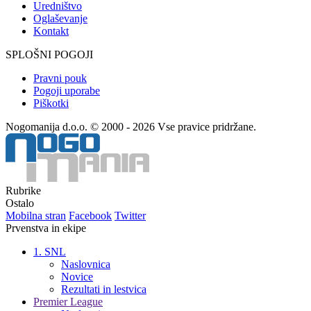
Uredništvo
Oglaševanje
Kontakt
SPLOŠNI POGOJI
Pravni pouk
Pogoji uporabe
Piškotki
Nogomanija d.o.o. © 2000 - 2026 Vse pravice pridržane.
Rubrike
Ostalo
Mobilna stran
Facebook
Twitter
Prvenstva in ekipe
1. SNL
Naslovnica
Novice
Rezultati in lestvica
Premier League