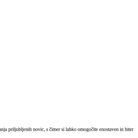
SLO
|
SRB
|
ENG
ja priljubljenih novic, s čimer si lahko omogočite enostaven in hiter