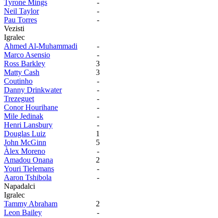
Tyrone Mings
-
Neil Taylor
-
Pau Torres
-
Vezisti
Igralec
Ahmed Al-Muhammadi
-
Marco Asensio
-
Ross Barkley
3
Matty Cash
3
Coutinho
-
Danny Drinkwater
-
Trezeguet
-
Conor Hourihane
-
Mile Jedinak
-
Henri Lansbury
-
Douglas Luiz
1
John McGinn
5
Àlex Moreno
-
Amadou Onana
2
Youri Tielemans
-
Aaron Tshibola
-
Napadalci
Igralec
Tammy Abraham
2
Leon Bailey
-