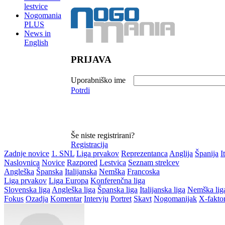
lestvice
Nogomania
PLUS
News in
English
PRIJAVA
Uporabniško ime
Potrdi
Še niste registrirani?
Registracija
Zadnje novice
1. SNL
Liga prvakov
Reprezentanca
Anglija
Španija
I
Naslovnica
Novice
Razpored
Lestvica
Seznam strelcev
Angleška
Španska
Italijanska
Nemška
Francoska
Liga prvakov
Liga Europa
Konferenčna liga
Slovenska liga
Angleška liga
Španska liga
Italijanska liga
Nemška lig
Fokus
Ozadja
Komentar
Intervju
Portret
Skavt
Nogomanijak
X-fakto