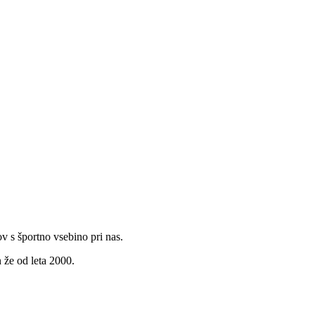
v s športno vsebino pri nas.
 že od leta 2000.