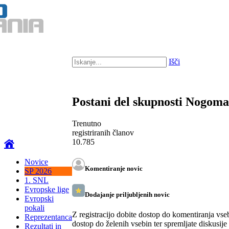
Išči
Postani del skupnosti Nogom
Trenutno
registriranih članov
10.785
Novice
Komentiranje novic
SP 2026
1. SNL
Evropske lige
Dodajanje priljubljenih novic
Evropski
pokali
Z registracijo dobite dostop do komentiranja vse
Reprezentanca
dostop do želenih vsebin ter spremljate diskusije
Rezultati in