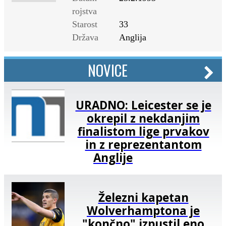
rojstva
Starost
33
Država
Anglija
NOVICE
URADNO: Leicester se je
okrepil z nekdanjim
finalistom lige prvakov
in z reprezentantom
Anglije
Železni kapetan
Wolverhamptona je
"končno" izpustil eno