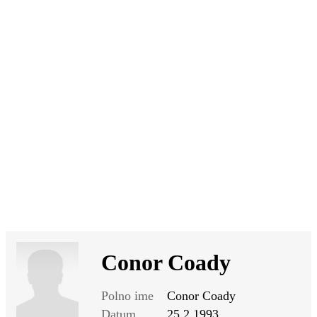
SI
|
RS
|
EN
Conor Coady
Polno ime
Conor Coady
Datum
25.2.1993