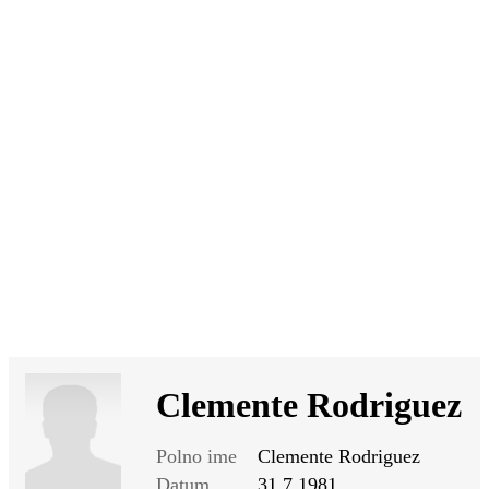
SI
|
RS
|
EN
Clemente Rodriguez
Polno ime
Clemente Rodriguez
Datum
31.7.1981