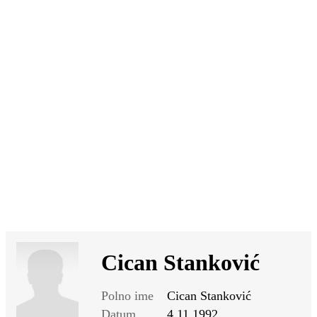
SI
|
RS
|
EN
Cican Stanković
Polno ime
Cican Stanković
Datum
4.11.1992