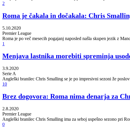
2
Roma je čakala in dočakala: Chris Smallin
5.10.2020
Premier League
Roma je po več mesecih pogajanj naposled našla skupen jezik z Manc
1
Menjava lastnika morebiti spreminja usod
3.9.2020
Serie A
Angleški branilec Chris Smalling se je po impresivni sezoni že poslov
10
Brez dogovora: Roma nima denarja za Chr
2.8.2020
Premier League
Angleški branilec Chris Smalling ima za seboj uspešno sezono pri Romi
0