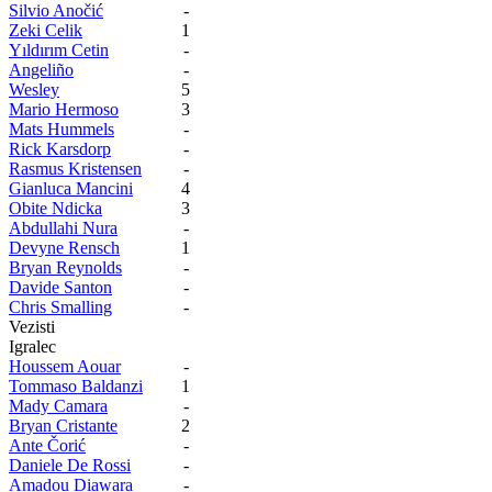
Silvio Anočić
-
Zeki Celik
1
Yıldırım Cetin
-
Angeliño
-
Wesley
5
Mario Hermoso
3
Mats Hummels
-
Rick Karsdorp
-
Rasmus Kristensen
-
Gianluca Mancini
4
Obite Ndicka
3
Abdullahi Nura
-
Devyne Rensch
1
Bryan Reynolds
-
Davide Santon
-
Chris Smalling
-
Vezisti
Igralec
Houssem Aouar
-
Tommaso Baldanzi
1
Mady Camara
-
Bryan Cristante
2
Ante Čorić
-
Daniele De Rossi
-
Amadou Diawara
-