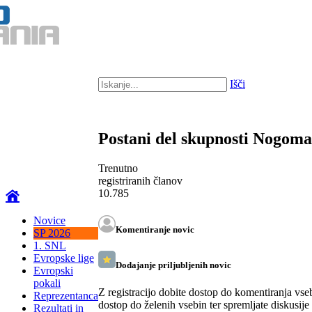
Išči
Postani del skupnosti Nogom
Trenutno
registriranih članov
10.785
Novice
Komentiranje novic
SP 2026
1. SNL
Evropske lige
Dodajanje priljubljenih novic
Evropski
pokali
Z registracijo dobite dostop do komentiranja vse
Reprezentanca
dostop do želenih vsebin ter spremljate diskusije
Rezultati in