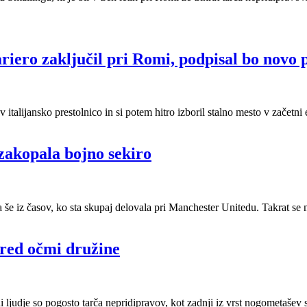
ariero zaključil pri Romi, podpisal bo novo
 v italijansko prestolnico in si potem hitro izboril stalno mesto v začetni
zakopala bojno sekiro
a še iz časov, ko sta skupaj delovala pri Manchester Unitedu. Takrat se
pred očmi družine
i ljudje so pogosto tarča nepridipravov, kot zadnji iz vrst nogometašev 