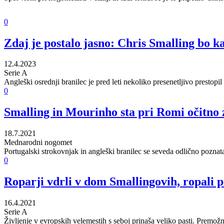
0
Zdaj je postalo jasno: Chris Smalling bo k
12.4.2023
Serie A
Angleški osrednji branilec je pred leti nekoliko presenetljivo prestopil
0
Smalling in Mourinho sta pri Romi očitno 
18.7.2021
Mednarodni nogomet
Portugalski strokovnjak in angleški branilec se seveda odlično poznat
0
Roparji vdrli v dom Smallingovih, ropali 
16.4.2021
Serie A
Življenje v evropskih velemestih s seboj prinaša veliko pasti. Premožn