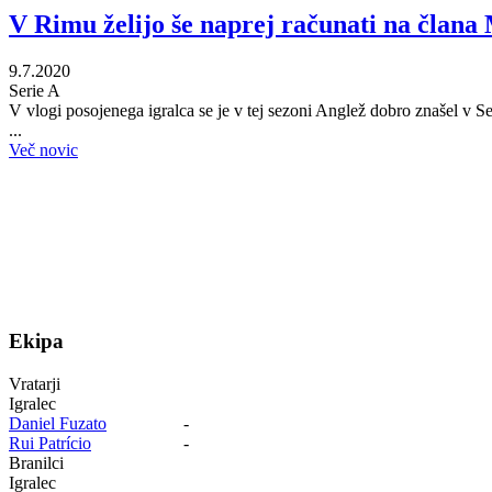
V Rimu želijo še naprej računati na člana
9.7.2020
Serie A
V vlogi posojenega igralca se je v tej sezoni Anglež dobro znašel v Se
...
Več novic
Ekipa
Vratarji
Igralec
Daniel Fuzato
-
Rui Patrício
-
Branilci
Igralec