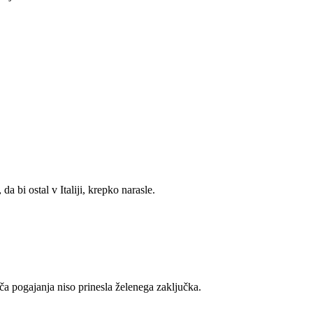
 bi ostal v Italiji, krepko narasle.
ča pogajanja niso prinesla želenega zaključka.