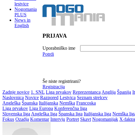
lestvice
Nogomania
PLUS
News in
English
PRIJAVA
Uporabniško ime
Potrdi
Še niste registrirani?
Registracija
Zadnje novice
1. SNL
Liga prvakov
Reprezentanca
Anglija
Španija
I
Naslovnica
Novice
Razpored
Lestvica
Seznam strelcev
Angleška
Španska
Italijanska
Nemška
Francoska
Liga prvakov
Liga Europa
Konferenčna liga
Slovenska liga
Angleška liga
Španska liga
Italijanska liga
Nemška lig
Fokus
Ozadja
Komentar
Intervju
Portret
Skavt
Nogomanijak
X-fakto