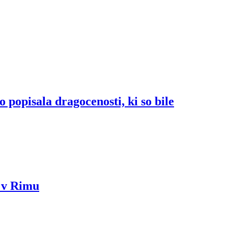
 popisala dragocenosti, ki so bile
u v Rimu
.