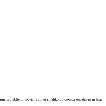
SLO
|
SRB
|
ENG
ja priljubljenih novic, s čimer si lahko omogočite enostaven in hiter