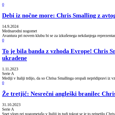
0
Debi iz nočne more: Chris Smalling z avt
14.9.2024
Mednarodni nogomet
Avantura pri novem klubu bi se za izkušenega nekdanjega reprezentant
0
To je bila banda z vzhoda Evrope! Chris Sma
ukradene
1.11.2023
Serie A
Mediji v Italiji trdijo, da so Chrisa Smallinga oropali nepridipravi iz
0
Že tretjič: Nesrečni angleški branilec Chr
31.10.2023
Serie A
Spet vlom pri nogometašu v Italiji in tudi tokrat se je to pripetilo Chris