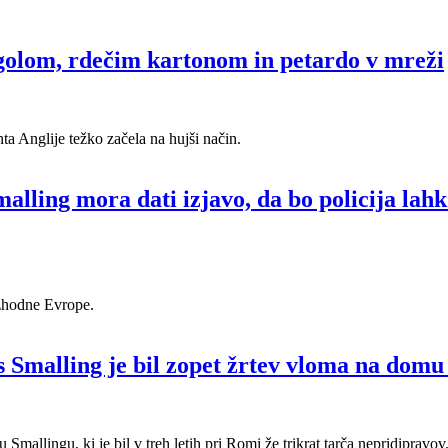
ogolom, rdečim kartonom in petardo v mreži
a Anglije težko začela na hujši način.
lling mora dati izjavo, da bo policija lahko
 vzhodne Evrope.
is Smalling je bil zopet žrtev vloma na dom
u Smallingu, ki je bil v treh letih pri Romi že trikrat tarča nepridipravov