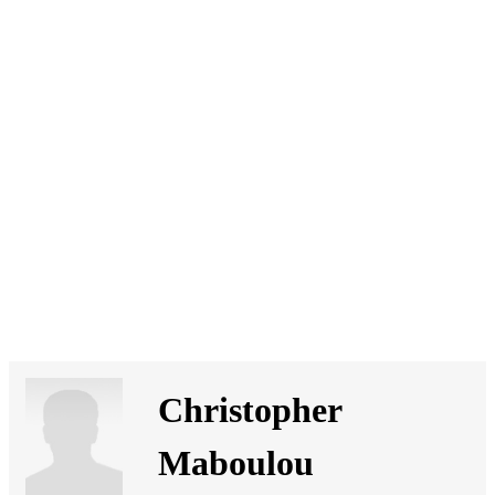
SI
|
RS
|
EN
Christopher
Maboulou