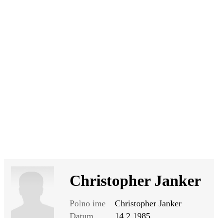
SI
|
RS
|
EN
Christopher Janker
Polno ime
Christopher Janker
Datum
14.2.1985