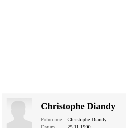
SI
|
RS
|
EN
Christophe Diandy
Polno ime
Christophe Diandy
Datum
25.11.1990