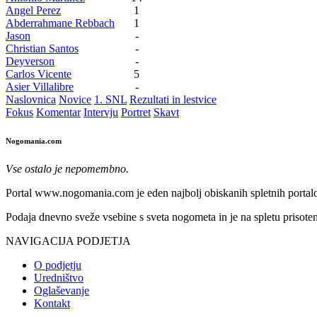
Angel Perez
1
Abderrahmane Rebbach
1
Jason
-
Christian Santos
-
Deyverson
-
Carlos Vicente
5
Asier Villalibre
-
Naslovnica
Novice
1. SNL
Rezultati in lestvice
Fokus
Komentar
Intervju
Portret
Skavt
Nogomania.com
Vse ostalo je nepomembno.
Portal www.nogomania.com je eden najbolj obiskanih spletnih portalo
Podaja dnevno sveže vsebine s sveta nogometa in je na spletu prisoten
NAVIGACIJA PODJETJA
O podjetju
Uredništvo
Oglaševanje
Kontakt