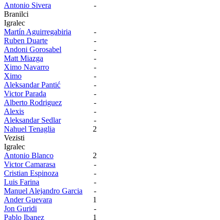
Antonio Sivera
-
Branilci
Igralec
Martín Aguirregabiria
-
Ruben Duarte
-
Andoni Gorosabel
-
Matt Miazga
-
Ximo Navarro
-
Ximo
-
Aleksandar Pantić
-
Victor Parada
-
Alberto Rodriguez
-
Alexis
-
Aleksandar Sedlar
-
Nahuel Tenaglia
2
Vezisti
Igralec
Antonio Blanco
2
Victor Camarasa
-
Cristian Espinoza
-
Luis Farina
-
Manuel Alejandro Garcia
-
Ander Guevara
1
Jon Guridi
-
Pablo Ibanez
1