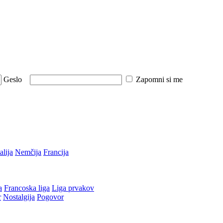
Geslo
Zapomni si me
talija
Nemčija
Francija
a
Francoska liga
Liga prvakov
r
Nostalgija
Pogovor