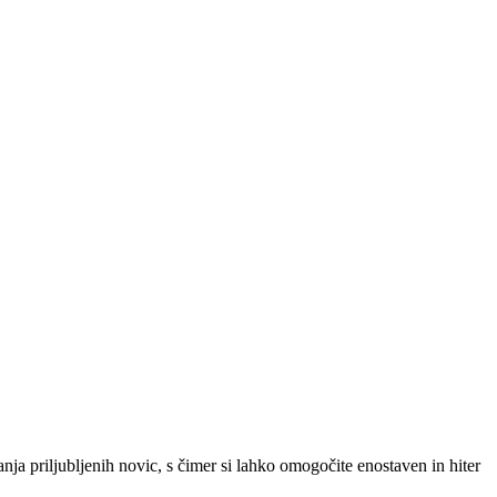
SLO
|
SRB
|
ENG
ja priljubljenih novic, s čimer si lahko omogočite enostaven in hiter