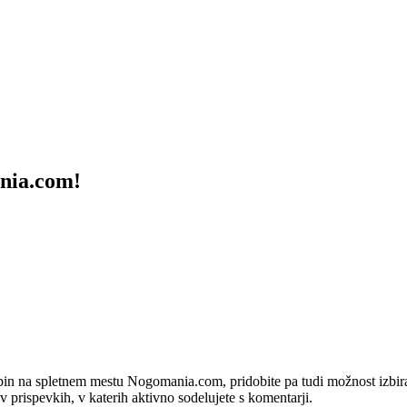
ania.com!
bin na spletnem mestu Nogomania.com, pridobite pa tudi možnost izbiran
 v prispevkih, v katerih aktivno sodelujete s komentarji.