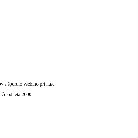
v s športno vsebino pri nas.
 že od leta 2000.