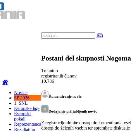
Išči
Postani del skupnosti Nogom
Trenutno
registriranih članov
10.786
Novice
Komentiranje novic
SP 2026
1. SNL
Evropske lige
Dodajanje priljubljenih novic
Evropski
pokali
Z registracijo dobite dostop do komentiranja vse
Reprezentanca
dostop do želenih vsebin ter spremljate diskusije
Rezultati in