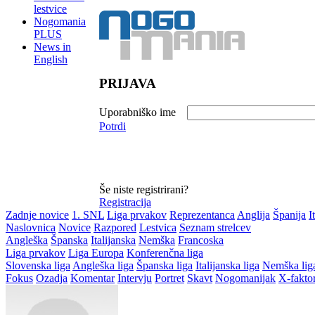
lestvice
Nogomania
PLUS
News in
English
PRIJAVA
Uporabniško ime
Potrdi
Še niste registrirani?
Registracija
Zadnje novice
1. SNL
Liga prvakov
Reprezentanca
Anglija
Španija
I
Naslovnica
Novice
Razpored
Lestvica
Seznam strelcev
Angleška
Španska
Italijanska
Nemška
Francoska
Liga prvakov
Liga Europa
Konferenčna liga
Slovenska liga
Angleška liga
Španska liga
Italijanska liga
Nemška lig
Fokus
Ozadja
Komentar
Intervju
Portret
Skavt
Nogomanijak
X-fakto