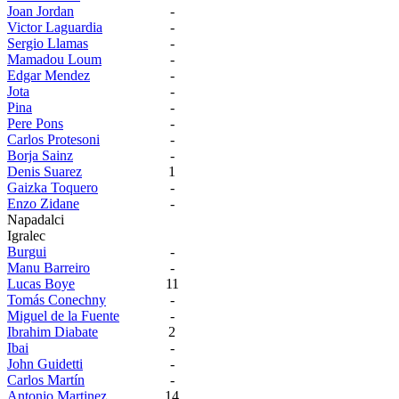
Joan Jordan
-
Victor Laguardia
-
Sergio Llamas
-
Mamadou Loum
-
Edgar Mendez
-
Jota
-
Pina
-
Pere Pons
-
Carlos Protesoni
-
Borja Sainz
-
Denis Suarez
1
Gaizka Toquero
-
Enzo Zidane
-
Napadalci
Igralec
Burgui
-
Manu Barreiro
-
Lucas Boye
11
Tomás Conechny
-
Miguel de la Fuente
-
Ibrahim Diabate
2
Ibai
-
John Guidetti
-
Carlos Martín
-
Antonio Martinez
14