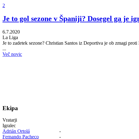
2
Je to gol sezone v Španiji? Dosegel ga je i
6.7.2020
La Liga
Je to zadetek sezone? Christian Santos iz Deportiva je ob zmagi proti H
...
Več novic
Ekipa
Vratarji
Igralec
Adrián Ortolá
-
Fernando Pacheco
-