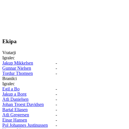
Ekipa
Vratarji
Igralec
Jakup Mikkelsen
-
Gunnar Nielsen
-
Tordur Thomsen
-
Branilci
Igralec
Egil a Bo
-
Jakup a Borg
-
Atli Danielsen
-
Johan Troest Davidsen
-
Bartal Eliasen
-
Atli Gregersen
-
Einar Hansen
-
Pol Johannes Justinussen
-