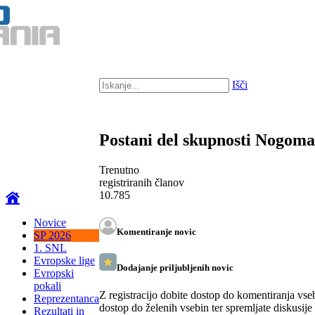
Išči
Postani del skupnosti Nogom
Trenutno
registriranih članov
10.785
Novice
Komentiranje novic
SP 2026
1. SNL
Evropske lige
Dodajanje priljubljenih novic
Evropski
pokali
Z registracijo dobite dostop do komentiranja vse
Reprezentanca
dostop do želenih vsebin ter spremljate diskusije
Rezultati in