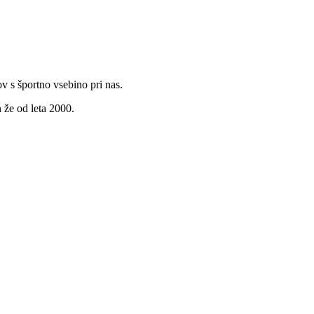
v s športno vsebino pri nas.
 že od leta 2000.