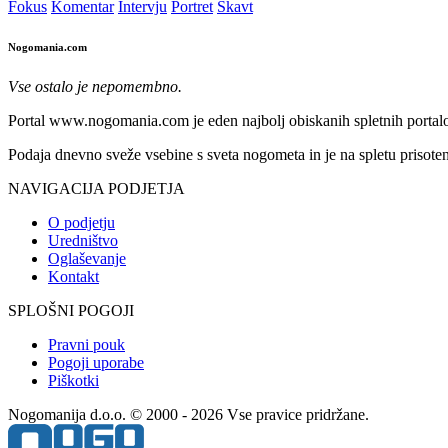
Fokus
Komentar
Intervju
Portret
Skavt
Nogomania.com
Vse ostalo je nepomembno.
Portal www.nogomania.com je eden najbolj obiskanih spletnih portalo
Podaja dnevno sveže vsebine s sveta nogometa in je na spletu prisoten
NAVIGACIJA PODJETJA
O podjetju
Uredništvo
Oglaševanje
Kontakt
SPLOŠNI POGOJI
Pravni pouk
Pogoji uporabe
Piškotki
Nogomanija d.o.o. © 2000 - 2026 Vse pravice pridržane.