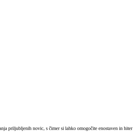
SLO
|
SRB
|
ENG
ja priljubljenih novic, s čimer si lahko omogočite enostaven in hiter