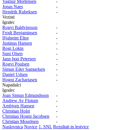
Vagnur Mortensen
-
Jonas Naes
-
Hendrik Rubeksen
-
Vezisti
Igralec
Rogvi Baldvinsson
-
Frodi Benjaminsen
-
Hjalgrim Eltor
-
Justinus Hansen
-
Bogi Lokin
-
Suni Olsen
-
Jann Iggi Petersen
-
Rogvi Poulsen
-
Simun Eiler Samuelsen
-
Daniel Udsen
-
Hogni Zachariasen
-
Napadalci
Igralec
Joan Simun Edmundsson
-
Andrew Av Flotum
-
Arnbjorn Hansen
-
Christian Holst
-
Christian Hogni Jacobsen
-
Christian Mouritsen
-
Naslovnica
Novice
1. SNL
Rezultati in lestvice