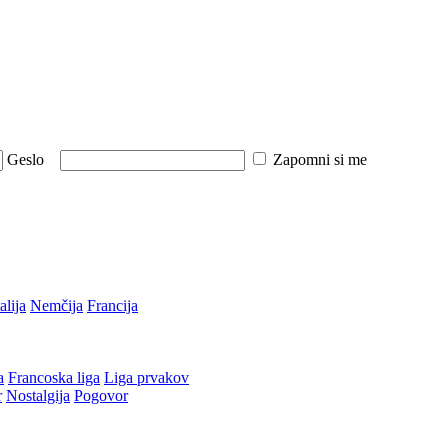
Geslo
Zapomni si me
talija
Nemčija
Francija
a
Francoska liga
Liga prvakov
r
Nostalgija
Pogovor