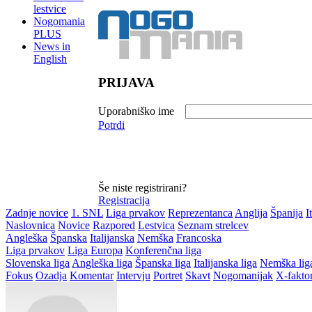
lestvice
Nogomania
PLUS
News in
English
PRIJAVA
Uporabniško ime
Potrdi
Še niste registrirani?
Registracija
Zadnje novice
1. SNL
Liga prvakov
Reprezentanca
Anglija
Španija
I
Naslovnica
Novice
Razpored
Lestvica
Seznam strelcev
Angleška
Španska
Italijanska
Nemška
Francoska
Liga prvakov
Liga Europa
Konferenčna liga
Slovenska liga
Angleška liga
Španska liga
Italijanska liga
Nemška lig
Fokus
Ozadja
Komentar
Intervju
Portret
Skavt
Nogomanijak
X-fakto