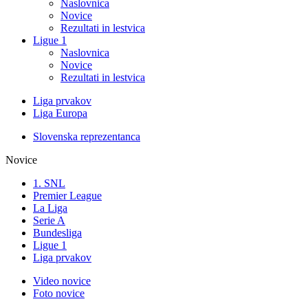
Naslovnica
Novice
Rezultati in lestvica
Ligue 1
Naslovnica
Novice
Rezultati in lestvica
Liga prvakov
Liga Europa
Slovenska reprezentanca
Novice
1. SNL
Premier League
La Liga
Serie A
Bundesliga
Ligue 1
Liga prvakov
Video novice
Foto novice