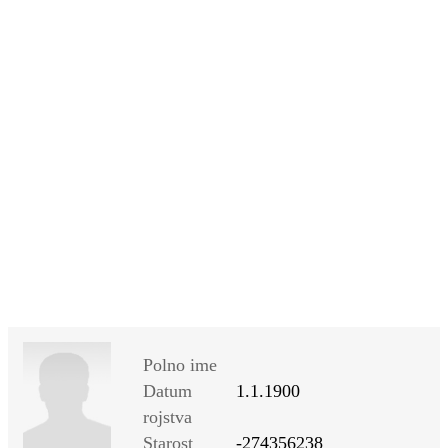
SI
|
RS
|
EN
Polno ime
Datum
1.1.1900
rojstva
Starost
-274356238