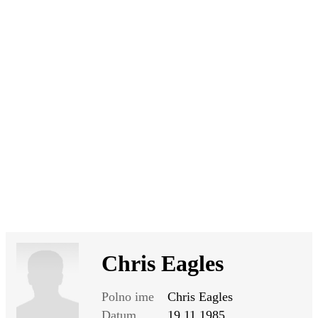
SI
|
RS
|
EN
Chris Eagles
Polno ime
Chris Eagles
Datum
19.11.1985