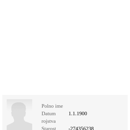
SI
|
RS
|
EN
Polno ime
Datum
1.1.1900
rojstva
Starost
-274356238