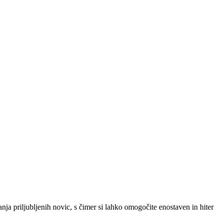
SLO
|
SRB
|
ENG
ja priljubljenih novic, s čimer si lahko omogočite enostaven in hiter