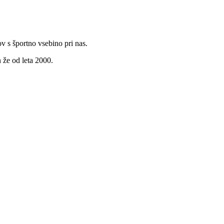
v s športno vsebino pri nas.
 že od leta 2000.