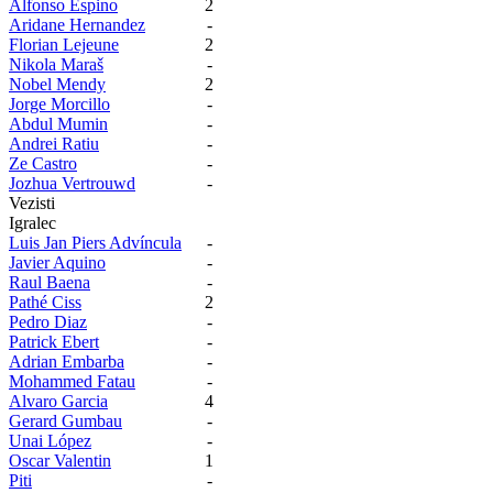
Alfonso Espino
2
Aridane Hernandez
-
Florian Lejeune
2
Nikola Maraš
-
Nobel Mendy
2
Jorge Morcillo
-
Abdul Mumin
-
Andrei Ratiu
-
Ze Castro
-
Jozhua Vertrouwd
-
Vezisti
Igralec
Luis Jan Piers Advíncula
-
Javier Aquino
-
Raul Baena
-
Pathé Ciss
2
Pedro Diaz
-
Patrick Ebert
-
Adrian Embarba
-
Mohammed Fatau
-
Alvaro Garcia
4
Gerard Gumbau
-
Unai López
-
Oscar Valentin
1
Piti
-