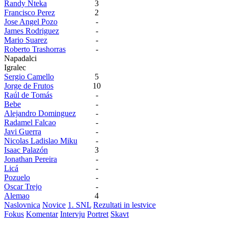
Randy Nteka
3
Francisco Perez
2
Jose Angel Pozo
-
James Rodriguez
-
Mario Suarez
-
Roberto Trashorras
-
Napadalci
Igralec
Sergio Camello
5
Jorge de Frutos
10
Raúl de Tomás
-
Bebe
-
Alejandro Dominguez
-
Radamel Falcao
-
Javi Guerra
-
Nicolas Ladislao Miku
-
Isaac Palazón
3
Jonathan Pereira
-
Licá
-
Pozuelo
-
Oscar Trejo
-
Alemao
4
Naslovnica
Novice
1. SNL
Rezultati in lestvice
Fokus
Komentar
Intervju
Portret
Skavt