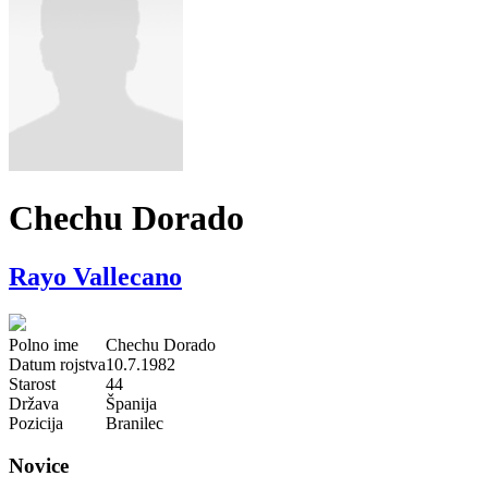
Chechu Dorado
Rayo Vallecano
Polno ime
Chechu Dorado
Datum rojstva
10.7.1982
Starost
44
Država
Španija
Pozicija
Branilec
Novice