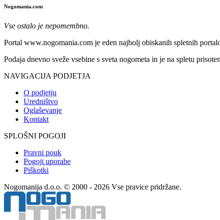
Nogomania.com
Vse ostalo je nepomembno.
Portal www.nogomania.com je eden najbolj obiskanih spletnih portalo
Podaja dnevno sveže vsebine s sveta nogometa in je na spletu prisoten
NAVIGACIJA PODJETJA
O podjetju
Uredništvo
Oglaševanje
Kontakt
SPLOŠNI POGOJI
Pravni pouk
Pogoji uporabe
Piškotki
Nogomanija d.o.o. © 2000 - 2026 Vse pravice pridržane.