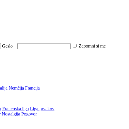
Geslo
Zapomni si me
talija
Nemčija
Francija
a
Francoska liga
Liga prvakov
r
Nostalgija
Pogovor