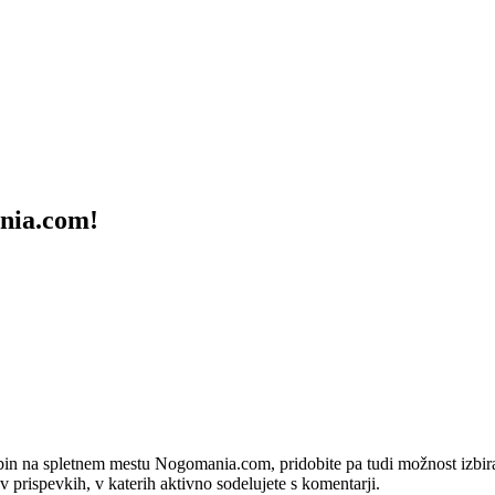
ania.com!
bin na spletnem mestu Nogomania.com, pridobite pa tudi možnost izbiran
 v prispevkih, v katerih aktivno sodelujete s komentarji.