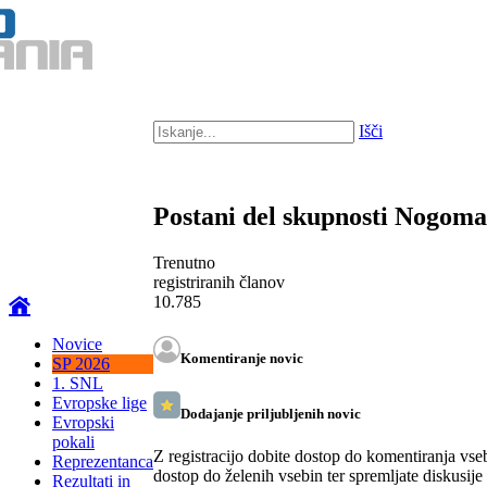
Išči
Postani del skupnosti Nogom
Trenutno
registriranih članov
10.785
Novice
Komentiranje novic
SP 2026
1. SNL
Evropske lige
Dodajanje priljubljenih novic
Evropski
pokali
Z registracijo dobite dostop do komentiranja vse
Reprezentanca
dostop do želenih vsebin ter spremljate diskusije
Rezultati in