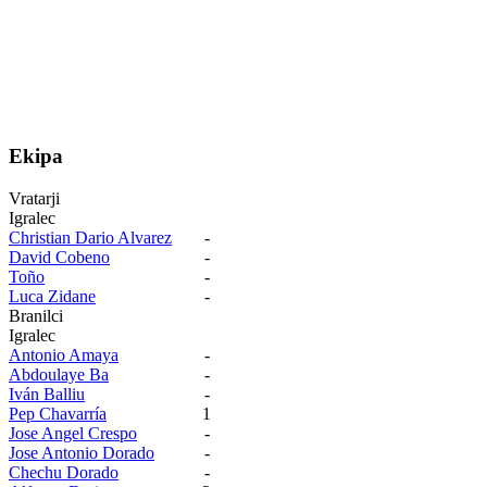
Ekipa
Vratarji
Igralec
Christian Dario Alvarez
-
David Cobeno
-
Toño
-
Luca Zidane
-
Branilci
Igralec
Antonio Amaya
-
Abdoulaye Ba
-
Iván Balliu
-
Pep Chavarría
1
Jose Angel Crespo
-
Jose Antonio Dorado
-
Chechu Dorado
-