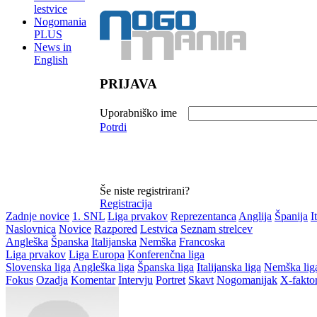
lestvice
Nogomania
PLUS
News in
English
PRIJAVA
Uporabniško ime
Potrdi
Še niste registrirani?
Registracija
Zadnje novice
1. SNL
Liga prvakov
Reprezentanca
Anglija
Španija
I
Naslovnica
Novice
Razpored
Lestvica
Seznam strelcev
Angleška
Španska
Italijanska
Nemška
Francoska
Liga prvakov
Liga Europa
Konferenčna liga
Slovenska liga
Angleška liga
Španska liga
Italijanska liga
Nemška lig
Fokus
Ozadja
Komentar
Intervju
Portret
Skavt
Nogomanijak
X-fakto