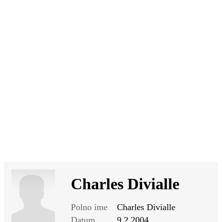
SI
|
RS
|
EN
Charles Divialle
Polno ime
Charles Divialle
Datum
9.2.2004