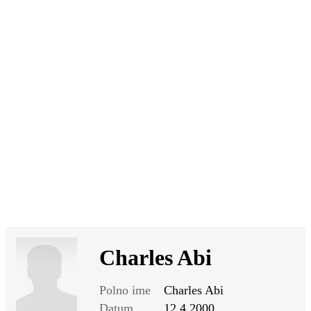
SI
|
RS
|
EN
Charles Abi
Polno ime
Charles Abi
Datum
12.4.2000