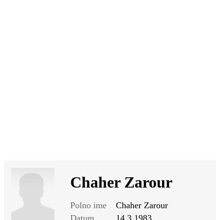
SI
|
RS
|
EN
Chaher Zarour
Polno ime
Chaher Zarour
Datum
14.3.1983