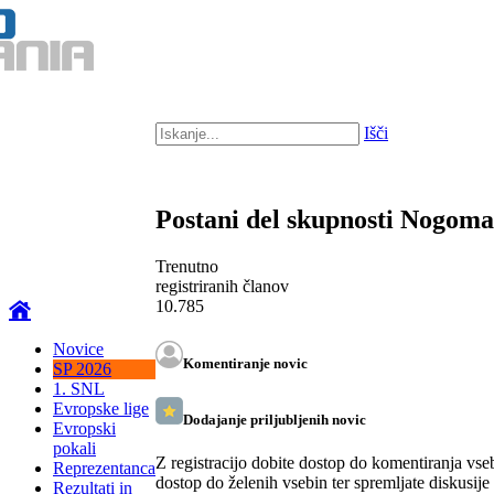
Išči
Postani del skupnosti Nogom
Trenutno
registriranih članov
10.785
Novice
Komentiranje novic
SP 2026
1. SNL
Evropske lige
Dodajanje priljubljenih novic
Evropski
pokali
Z registracijo dobite dostop do komentiranja vse
Reprezentanca
dostop do želenih vsebin ter spremljate diskusije
Rezultati in