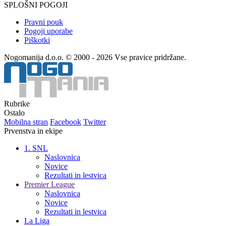
SPLOŠNI POGOJI
Pravni pouk
Pogoji uporabe
Piškotki
Nogomanija d.o.o. © 2000 - 2026 Vse pravice pridržane.
Rubrike
Ostalo
Mobilna stran
Facebook
Twitter
Prvenstva in ekipe
1. SNL
Naslovnica
Novice
Rezultati in lestvica
Premier League
Naslovnica
Novice
Rezultati in lestvica
La Liga