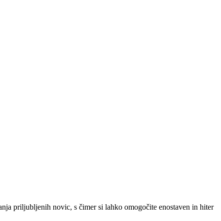
SLO
|
SRB
|
ENG
ja priljubljenih novic, s čimer si lahko omogočite enostaven in hiter