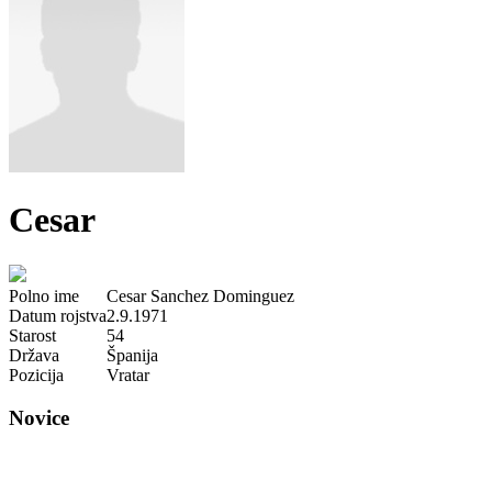
Cesar
Polno ime
Cesar Sanchez Dominguez
Datum rojstva
2.9.1971
Starost
54
Država
Španija
Pozicija
Vratar
Novice