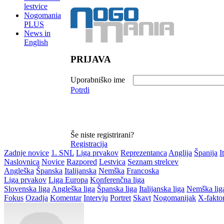
lestvice
Nogomania
PLUS
News in
English
PRIJAVA
Uporabniško ime
Potrdi
Še niste registrirani?
Registracija
Zadnje novice
1. SNL
Liga prvakov
Reprezentanca
Anglija
Španija
I
Naslovnica
Novice
Razpored
Lestvica
Seznam strelcev
Angleška
Španska
Italijanska
Nemška
Francoska
Liga prvakov
Liga Europa
Konferenčna liga
Slovenska liga
Angleška liga
Španska liga
Italijanska liga
Nemška lig
Fokus
Ozadja
Komentar
Intervju
Portret
Skavt
Nogomanijak
X-fakto