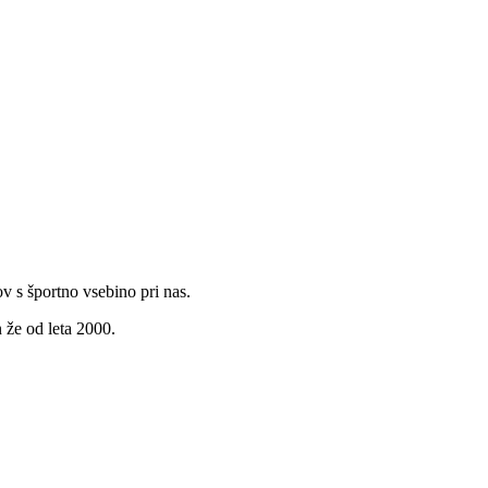
v s športno vsebino pri nas.
 že od leta 2000.