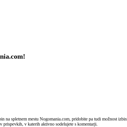
ania.com!
bin na spletnem mestu Nogomania.com, pridobite pa tudi možnost izbiran
 v prispevkih, v katerih aktivno sodelujete s komentarji.