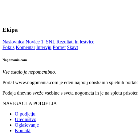
Ekipa
Naslovnica
Novice
1. SNL
Rezultati in lestvice
Fokus
Komentar
Intervju
Portret
Skavt
Nogomania.com
Vse ostalo je nepomembno.
Portal www.nogomania.com je eden najbolj obiskanih spletnih portalo
Podaja dnevno sveže vsebine s sveta nogometa in je na spletu prisoten
NAVIGACIJA PODJETJA
O podjetju
Uredništvo
Oglaševanje
Kontakt