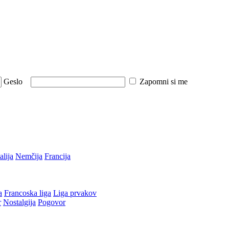
Geslo
Zapomni si me
talija
Nemčija
Francija
a
Francoska liga
Liga prvakov
r
Nostalgija
Pogovor