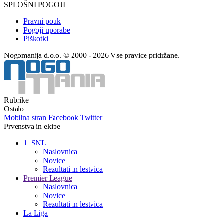
SPLOŠNI POGOJI
Pravni pouk
Pogoji uporabe
Piškotki
Nogomanija d.o.o. © 2000 - 2026 Vse pravice pridržane.
Rubrike
Ostalo
Mobilna stran
Facebook
Twitter
Prvenstva in ekipe
1. SNL
Naslovnica
Novice
Rezultati in lestvica
Premier League
Naslovnica
Novice
Rezultati in lestvica
La Liga