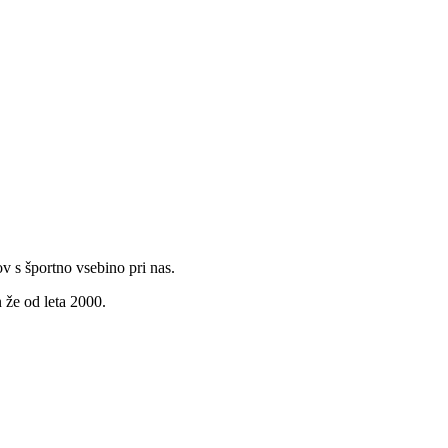
v s športno vsebino pri nas.
 že od leta 2000.