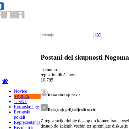
Išči
Postani del skupnosti Nogom
Trenutno
registriranih članov
10.785
Novice
Komentiranje novic
SP 2026
1. SNL
Evropske lige
Dodajanje priljubljenih novic
Evropski
pokali
Z registracijo dobite dostop do komentiranja vse
Reprezentanca
dostop do želenih vsebin ter spremljate diskusije
Rezultati in