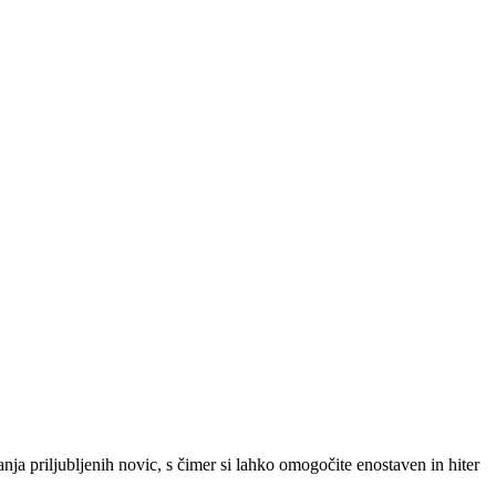
SLO
|
SRB
|
ENG
ja priljubljenih novic, s čimer si lahko omogočite enostaven in hiter