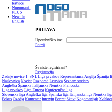
lestvice
Nogomania
PLUS
News in
English
PRIJAVA
Uporabniško ime
Potrdi
Še niste registrirani?
Registracija
Zadnje novice
1. SNL
Liga prvakov
Reprezentanca
Anglija
Španija
I
Naslovnica
Novice
Razpored
Lestvica
Seznam strelcev
Angleška
Španska
Italijanska
Nemška
Francoska
Liga prvakov
Liga Europa
Konferenčna liga
Slovenska liga
Angleška liga
Španska liga
Italijanska liga
Nemška lig
Fokus
Ozadja
Komentar
Intervju
Portret
Skavt
Nogomanijak
X-fakto