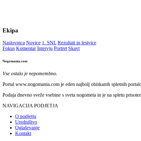
Ekipa
Naslovnica
Novice
1. SNL
Rezultati in lestvice
Fokus
Komentar
Intervju
Portret
Skavt
Nogomania.com
Vse ostalo je nepomembno.
Portal www.nogomania.com je eden najbolj obiskanih spletnih portalo
Podaja dnevno sveže vsebine s sveta nogometa in je na spletu prisoten
NAVIGACIJA PODJETJA
O podjetju
Uredništvo
Oglaševanje
Kontakt