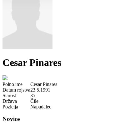
Cesar Pinares
Polno ime
Cesar Pinares
Datum rojstva
23.5.1991
Starost
35
Država
Čile
Pozicija
Napadalec
Novice