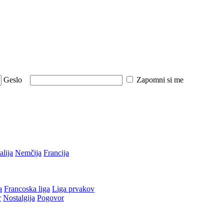
Geslo
Zapomni si me
talija
Nemčija
Francija
a
Francoska liga
Liga prvakov
r
Nostalgija
Pogovor