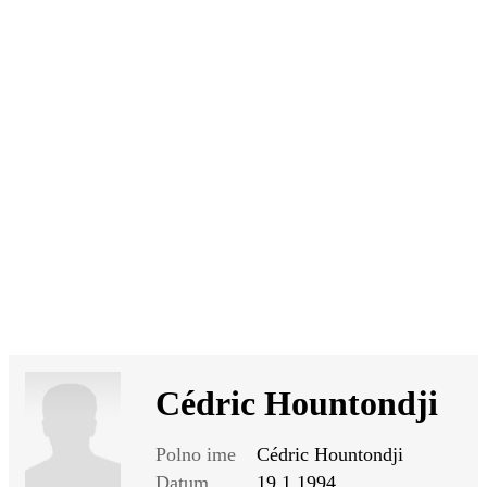
SI
|
RS
|
EN
Cédric Hountondji
Polno ime
Cédric Hountondji
Datum
19.1.1994