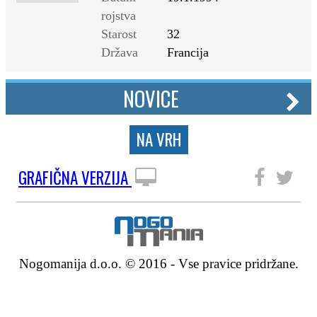
rojstva
Starost
32
Država
Francija
NOVICE
NA VRH
GRAFIČNA VERZIJA
SLEDITE NAM
Nogomanija d.o.o. © 2016 - Vse pravice pridržane.