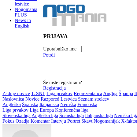
lestvice
Nogomania
PLUS
News in
English
PRIJAVA
Uporabniško ime
Potrdi
Še niste registrirani?
Registracija
Zadnje novice
1. SNL
Liga prvakov
Reprezentanca
Anglija
Španija
I
Naslovnica
Novice
Razpored
Lestvica
Seznam strelcev
Angleška
Španska
Italijanska
Nemška
Francoska
Liga prvakov
Liga Europa
Konferenčna liga
Slovenska liga
Angleška liga
Španska liga
Italijanska liga
Nemška lig
Fokus
Ozadja
Komentar
Intervju
Portret
Skavt
Nogomanijak
X-fakto