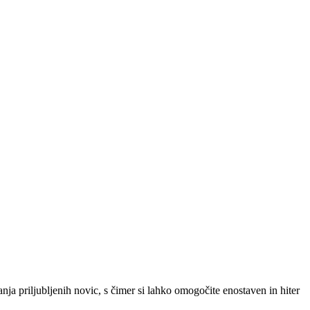
SLO
|
SRB
|
ENG
ja priljubljenih novic, s čimer si lahko omogočite enostaven in hiter