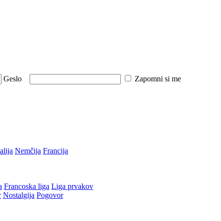
Geslo
Zapomni si me
talija
Nemčija
Francija
a
Francoska liga
Liga prvakov
r
Nostalgija
Pogovor