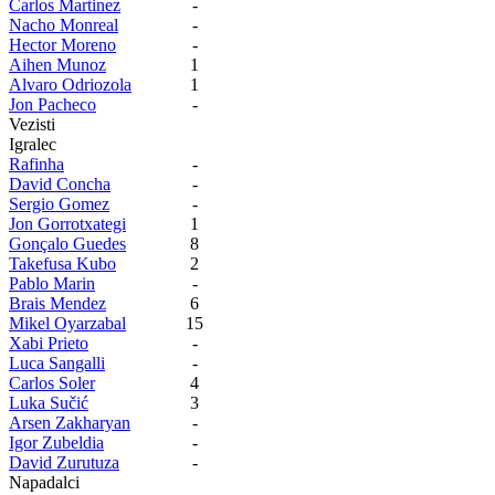
Carlos Martinez
-
Nacho Monreal
-
Hector Moreno
-
Aihen Munoz
1
Alvaro Odriozola
1
Jon Pacheco
-
Vezisti
Igralec
Rafinha
-
David Concha
-
Sergio Gomez
-
Jon Gorrotxategi
1
Gonçalo Guedes
8
Takefusa Kubo
2
Pablo Marin
-
Brais Mendez
6
Mikel Oyarzabal
15
Xabi Prieto
-
Luca Sangalli
-
Carlos Soler
4
Luka Sučić
3
Arsen Zakharyan
-
Igor Zubeldia
-
David Zurutuza
-
Napadalci