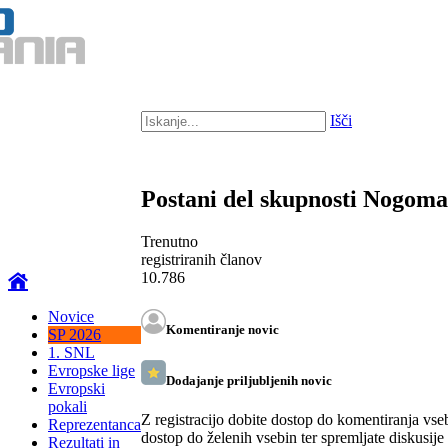
Išči
Postani del skupnosti Nogom
Trenutno
registriranih članov
10.786
Novice
Komentiranje novic
SP 2026
1. SNL
Evropske lige
Dodajanje priljubljenih novic
Evropski
pokali
Z registracijo dobite dostop do komentiranja vse
Reprezentanca
dostop do želenih vsebin ter spremljate diskusije
Rezultati in