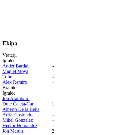
Ekipa
Vratarji
Igralec
Ander Bardaji
-
Miguel Moya
-
Toño
-
Alex Remiro
-
Branilci
Igralec
Jon Aramburu
1
Duje Ćaleta-Car
1
Alberto De la Bella
-
Aritz Elustondo
-
Mikel Gonzalez
-
Hector Hernandez
-
Jon Martin
2