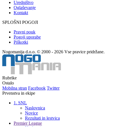
Uredništvo
Oglaševanje
Kontakt
SPLOŠNI POGOJI
Pravni pouk
Pogoji uporabe
Piškotki
Nogomanija d.o.o. © 2000 - 2026 Vse pravice pridržane.
Rubrike
Ostalo
Mobilna stran
Facebook
Twitter
Prvenstva in ekipe
1. SNL
Naslovnica
Novice
Rezultati in lestvica
Premier League