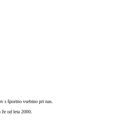
v s športno vsebino pri nas.
 že od leta 2000.