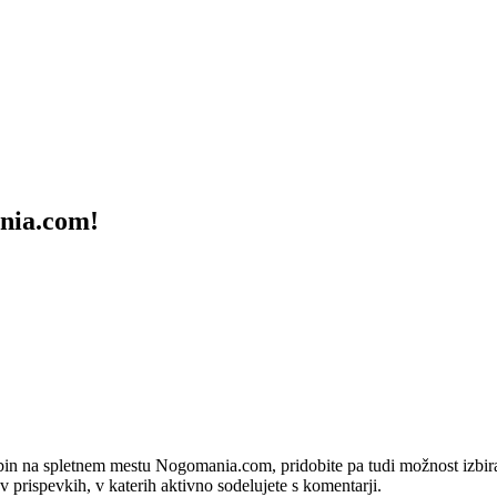
ania.com!
bin na spletnem mestu Nogomania.com, pridobite pa tudi možnost izbiran
 v prispevkih, v katerih aktivno sodelujete s komentarji.