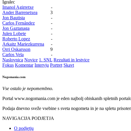
Igralec
Imanol Agirretxe
-
Ander Barrenetxea
3
Jon Bautista
-
Carlos Fernández
-
Jon Gaztanaga
-
Julen Lobete
-
Roberto Lopez
-
Arkaitz Mariezkurrena
-
Orri Oskarsson
9
Carlos Vela
-
Naslovnica
Novice
1. SNL
Rezultati in lestvice
Fokus
Komentar
Intervju
Portret
Skavt
Nogomania.com
Vse ostalo je nepomembno.
Portal www.nogomania.com je eden najbolj obiskanih spletnih portalo
Podaja dnevno sveže vsebine s sveta nogometa in je na spletu prisoten
NAVIGACIJA PODJETJA
O podjetju