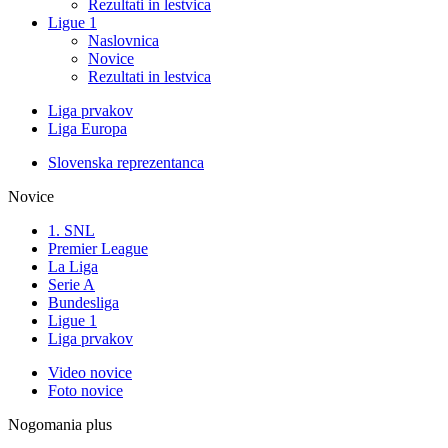
Rezultati in lestvica
Ligue 1
Naslovnica
Novice
Rezultati in lestvica
Liga prvakov
Liga Europa
Slovenska reprezentanca
Novice
1. SNL
Premier League
La Liga
Serie A
Bundesliga
Ligue 1
Liga prvakov
Video novice
Foto novice
Nogomania plus