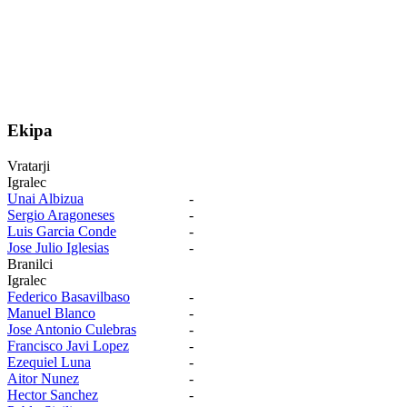
Ekipa
Vratarji
Igralec
Unai Albizua
-
Sergio Aragoneses
-
Luis Garcia Conde
-
Jose Julio Iglesias
-
Branilci
Igralec
Federico Basavilbaso
-
Manuel Blanco
-
Jose Antonio Culebras
-
Francisco Javi Lopez
-
Ezequiel Luna
-
Aitor Nunez
-
Hector Sanchez
-