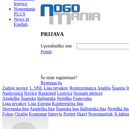
lestvice
Nogomania
PLUS
News in
English
PRIJAVA
Uporabniško ime
Potrdi
Še niste registrirani?
Registracija
Zadnje novice
1. SNL
Liga prvakov
Reprezentanca
Anglija
Španija
I
Naslovnica
Novice
Razpored
Lestvica
Seznam strelcev
Angleška
Španska
Italijanska
Nemška
Francoska
Liga prvakov
Liga Europa
Konferenčna liga
Slovenska liga
Angleška liga
Španska liga
Italijanska liga
Nemška lig
Fokus
Ozadja
Komentar
Intervju
Portret
Skavt
Nogomanijak
X-fakto