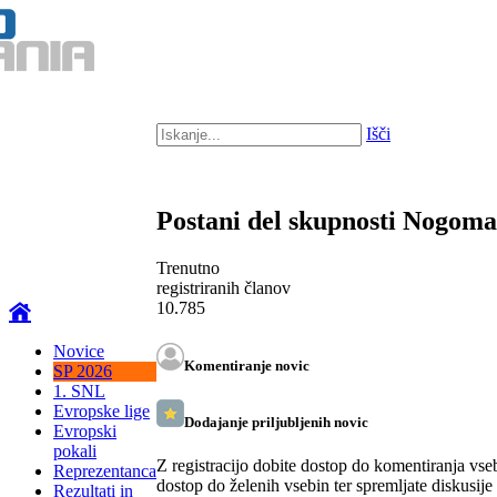
Išči
Postani del skupnosti Nogom
Trenutno
registriranih članov
10.785
Novice
Komentiranje novic
SP 2026
1. SNL
Evropske lige
Dodajanje priljubljenih novic
Evropski
pokali
Z registracijo dobite dostop do komentiranja vse
Reprezentanca
dostop do želenih vsebin ter spremljate diskusije
Rezultati in