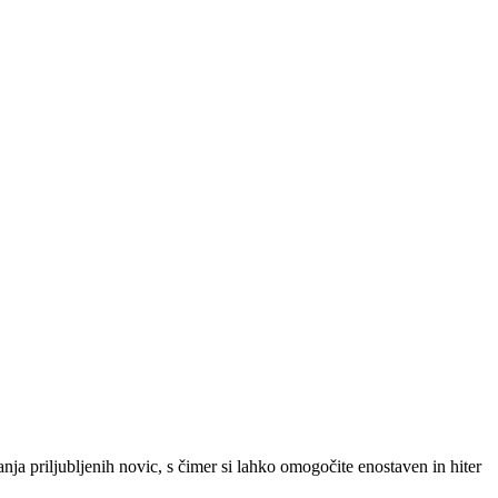
SLO
|
SRB
|
ENG
ja priljubljenih novic, s čimer si lahko omogočite enostaven in hiter