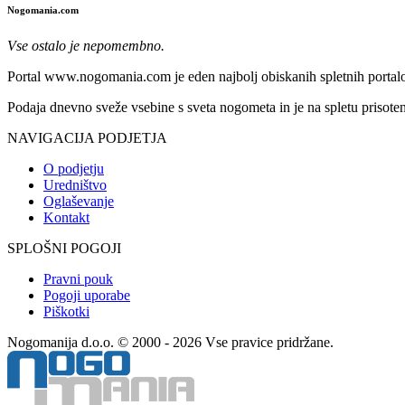
Nogomania.com
Vse ostalo je nepomembno.
Portal www.nogomania.com je eden najbolj obiskanih spletnih portalo
Podaja dnevno sveže vsebine s sveta nogometa in je na spletu prisoten
NAVIGACIJA PODJETJA
O podjetju
Uredništvo
Oglaševanje
Kontakt
SPLOŠNI POGOJI
Pravni pouk
Pogoji uporabe
Piškotki
Nogomanija d.o.o. © 2000 - 2026 Vse pravice pridržane.