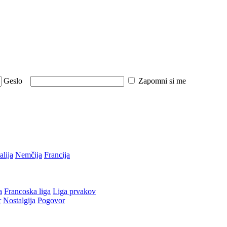
Geslo
Zapomni si me
talija
Nemčija
Francija
a
Francoska liga
Liga prvakov
r
Nostalgija
Pogovor