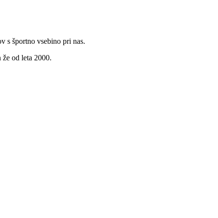
v s športno vsebino pri nas.
 že od leta 2000.