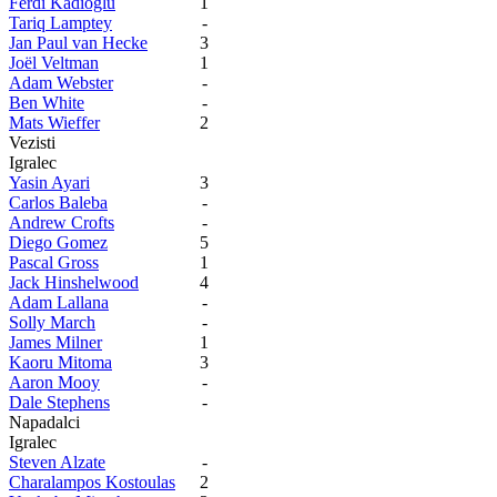
Ferdi Kadıoglu
1
Tariq Lamptey
-
Jan Paul van Hecke
3
Joël Veltman
1
Adam Webster
-
Ben White
-
Mats Wieffer
2
Vezisti
Igralec
Yasin Ayari
3
Carlos Baleba
-
Andrew Crofts
-
Diego Gomez
5
Pascal Gross
1
Jack Hinshelwood
4
Adam Lallana
-
Solly March
-
James Milner
1
Kaoru Mitoma
3
Aaron Mooy
-
Dale Stephens
-
Napadalci
Igralec
Steven Alzate
-
Charalampos Kostoulas
2