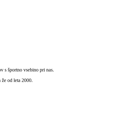
v s športno vsebino pri nas.
 že od leta 2000.