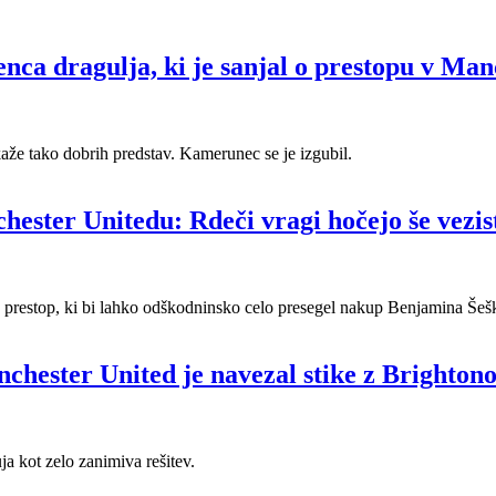
senca dragulja, ki je sanjal o prestopu v Ma
 kaže tako dobrih predstav. Kamerunec se je izgubil.
chester Unitedu: Rdeči vragi hočejo še vezi
n prestop, ki bi lahko odškodninsko celo presegel nakup Benjamina Šeš
nchester United je navezal stike z Brighton
a kot zelo zanimiva rešitev.