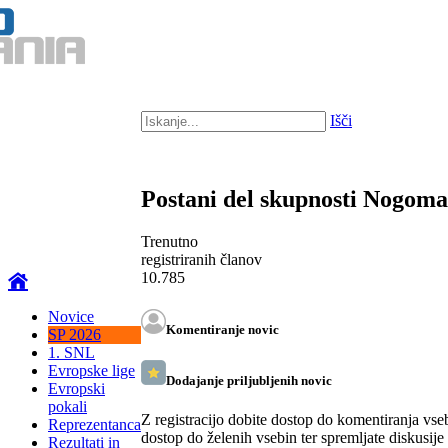
Išči
Postani del skupnosti Nogom
Trenutno
registriranih članov
10.785
Novice
Komentiranje novic
SP 2026
1. SNL
Evropske lige
Dodajanje priljubljenih novic
Evropski
pokali
Z registracijo dobite dostop do komentiranja vse
Reprezentanca
dostop do želenih vsebin ter spremljate diskusije
Rezultati in