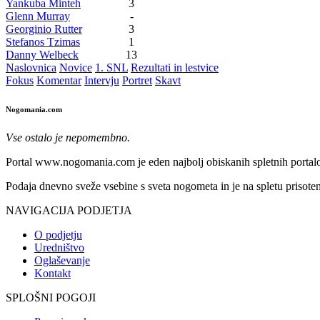
Yankuba Minteh
3
Glenn Murray
-
Georginio Rutter
3
Stefanos Tzimas
1
Danny Welbeck
13
Naslovnica
Novice
1. SNL
Rezultati in lestvice
Fokus
Komentar
Intervju
Portret
Skavt
Nogomania.com
Vse ostalo je nepomembno.
Portal www.nogomania.com je eden najbolj obiskanih spletnih portalo
Podaja dnevno sveže vsebine s sveta nogometa in je na spletu prisoten
NAVIGACIJA PODJETJA
O podjetju
Uredništvo
Oglaševanje
Kontakt
SPLOŠNI POGOJI