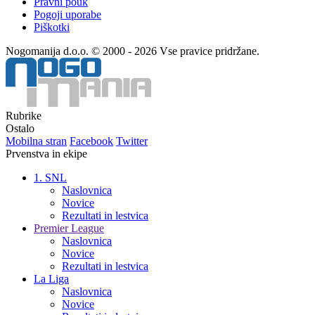
Pravni pouk
Pogoji uporabe
Piškotki
Nogomanija d.o.o. © 2000 - 2026 Vse pravice pridržane.
Rubrike
Ostalo
Mobilna stran
Facebook
Twitter
Prvenstva in ekipe
1. SNL
Naslovnica
Novice
Rezultati in lestvica
Premier League
Naslovnica
Novice
Rezultati in lestvica
La Liga
Naslovnica
Novice