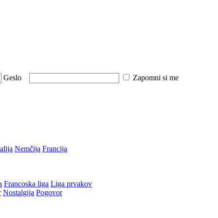
Geslo
Zapomni si me
talija
Nemčija
Francija
a
Francoska liga
Liga prvakov
r
Nostalgija
Pogovor