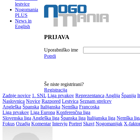
lestvice
Nogomania
PLUS
News in
English
PRIJAVA
Uporabniško ime
Potrdi
Še niste registrirani?
Registracija
Zadnje novice
1. SNL
Liga prvakov
Reprezentanca
Anglija
Španija
I
Naslovnica
Novice
Razpored
Lestvica
Seznam strelcev
Angleška
Španska
Italijanska
Nemška
Francoska
Liga prvakov
Liga Europa
Konferenčna liga
Slovenska liga
Angleška liga
Španska liga
Italijanska liga
Nemška lig
Fokus
Ozadja
Komentar
Intervju
Portret
Skavt
Nogomanijak
X-fakto