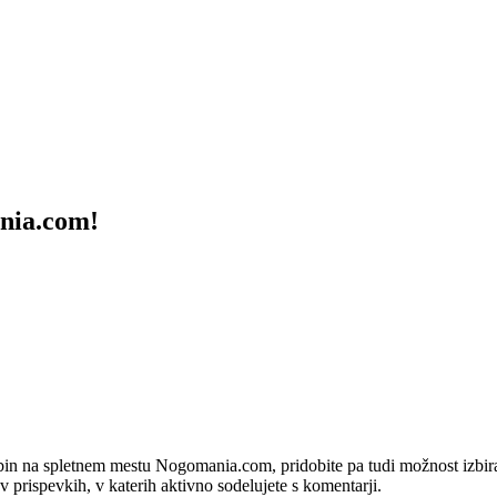
ania.com!
bin na spletnem mestu Nogomania.com, pridobite pa tudi možnost izbiran
 v prispevkih, v katerih aktivno sodelujete s komentarji.