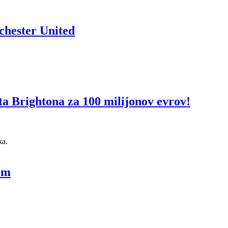
nchester United
sta Brightona za 100 milijonov evrov!
ka.
om