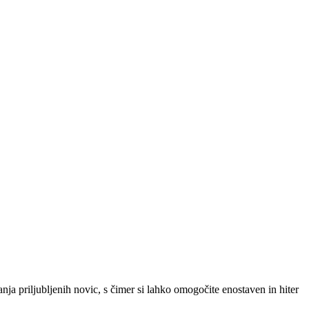
SLO
|
SRB
|
ENG
ja priljubljenih novic, s čimer si lahko omogočite enostaven in hiter