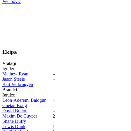
Več novic
Ekipa
Vratarji
Igralec
Mathew Ryan
-
Jason Steele
-
Bart Verbruggen
-
Branilci
Igralec
Leon-Aderemi Balogun
-
Gaetan Bong
-
David Button
-
Maxim De Cuyper
2
Shane Duffy
-
Lewis Dunk
1