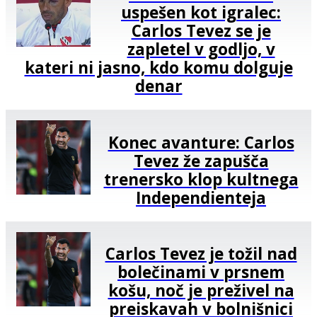
uspešen kot igralec:
Carlos Tevez se je
zapletel v godljo, v
kateri ni jasno, kdo komu dolguje
denar
Konec avanture: Carlos
Tevez že zapušča
trenersko klop kultnega
Independienteja
Carlos Tevez je tožil nad
bolečinami v prsnem
košu, noč je preživel na
preiskavah v bolnišnici