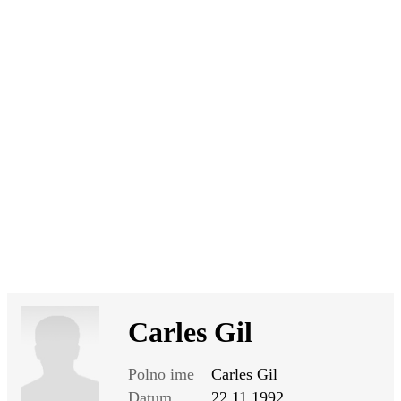
SI
|
RS
|
EN
Carles Gil
Polno ime
Carles Gil
Datum
22.11.1992