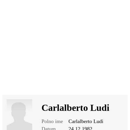
SI
|
RS
|
EN
Carlalberto Ludi
Polno ime
Carlalberto Ludi
Datum
24.12.1982