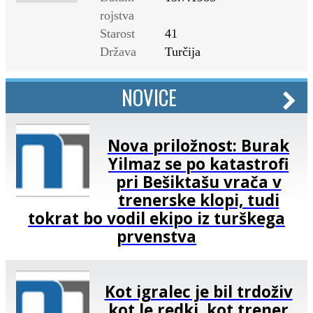
rojstva
Starost
41
Država
Turčija
NOVICE
Nova priložnost: Burak
Yilmaz se po katastrofi
pri Bešiktašu vrača v
trenerske klopi, tudi
tokrat bo vodil ekipo iz turškega
prvenstva
Kot igralec je bil trdoživ
kot le redki, kot trener