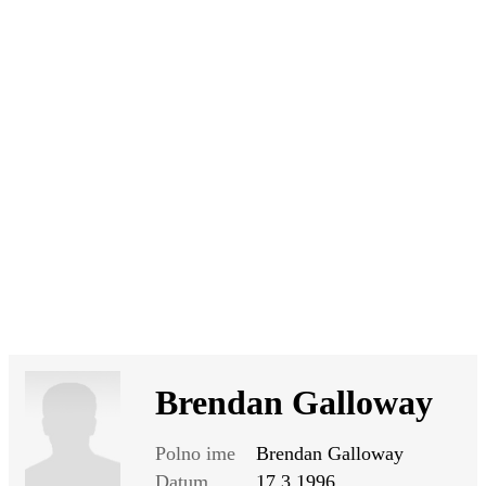
SI
|
RS
|
EN
Brendan Galloway
Polno ime
Brendan Galloway
Datum
17.3.1996