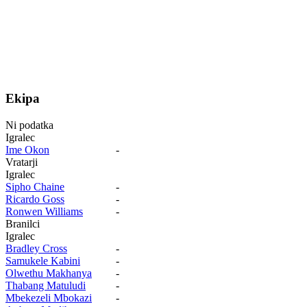
Ekipa
Ni podatka
Igralec
Ime Okon
-
Vratarji
Igralec
Sipho Chaine
-
Ricardo Goss
-
Ronwen Williams
-
Branilci
Igralec
Bradley Cross
-
Samukele Kabini
-
Olwethu Makhanya
-
Thabang Matuludi
-
Mbekezeli Mbokazi
-