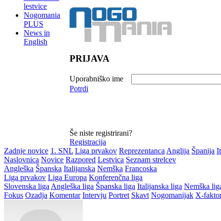
lestvice
Nogomania
PLUS
News in
English
PRIJAVA
Uporabniško ime
Potrdi
Še niste registrirani?
Registracija
Zadnje novice
1. SNL
Liga prvakov
Reprezentanca
Anglija
Španija
I
Naslovnica
Novice
Razpored
Lestvica
Seznam strelcev
Angleška
Španska
Italijanska
Nemška
Francoska
Liga prvakov
Liga Europa
Konferenčna liga
Slovenska liga
Angleška liga
Španska liga
Italijanska liga
Nemška lig
Fokus
Ozadja
Komentar
Intervju
Portret
Skavt
Nogomanijak
X-fakto