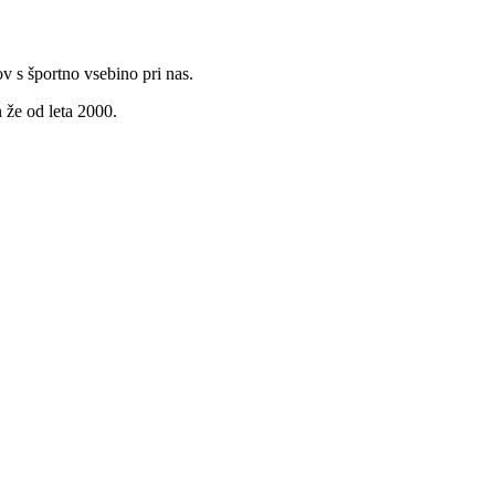
v s športno vsebino pri nas.
 že od leta 2000.