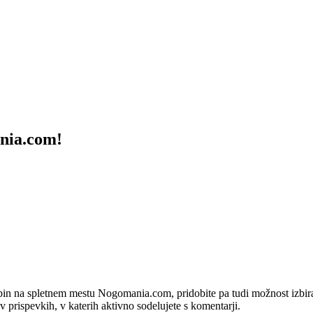
ania.com!
bin na spletnem mestu Nogomania.com, pridobite pa tudi možnost izbiran
 v prispevkih, v katerih aktivno sodelujete s komentarji.