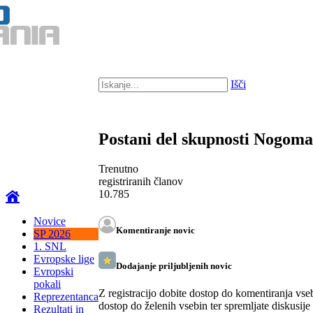
Išči
Postani del skupnosti Nogom
Trenutno
registriranih članov
10.785
Novice
Komentiranje novic
SP 2026
1. SNL
Evropske lige
Dodajanje priljubljenih novic
Evropski
pokali
Z registracijo dobite dostop do komentiranja vse
Reprezentanca
dostop do želenih vsebin ter spremljate diskusije
Rezultati in