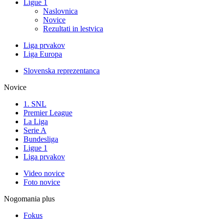
Ligue 1
Naslovnica
Novice
Rezultati in lestvica
Liga prvakov
Liga Europa
Slovenska reprezentanca
Novice
1. SNL
Premier League
La Liga
Serie A
Bundesliga
Ligue 1
Liga prvakov
Video novice
Foto novice
Nogomania plus
Fokus