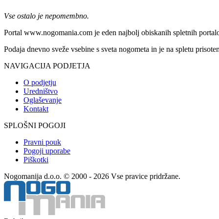
Vse ostalo je nepomembno.
Portal www.nogomania.com je eden najbolj obiskanih spletnih portalo
Podaja dnevno sveže vsebine s sveta nogometa in je na spletu prisoten
NAVIGACIJA PODJETJA
O podjetju
Uredništvo
Oglaševanje
Kontakt
SPLOŠNI POGOJI
Pravni pouk
Pogoji uporabe
Piškotki
Nogomanija d.o.o. © 2000 - 2026 Vse pravice pridržane.