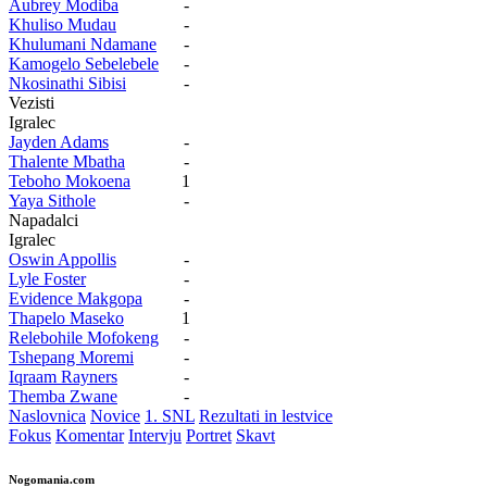
Aubrey Modiba
-
Khuliso Mudau
-
Khulumani Ndamane
-
Kamogelo Sebelebele
-
Nkosinathi Sibisi
-
Vezisti
Igralec
Jayden Adams
-
Thalente Mbatha
-
Teboho Mokoena
1
Yaya Sithole
-
Napadalci
Igralec
Oswin Appollis
-
Lyle Foster
-
Evidence Makgopa
-
Thapelo Maseko
1
Relebohile Mofokeng
-
Tshepang Moremi
-
Iqraam Rayners
-
Themba Zwane
-
Naslovnica
Novice
1. SNL
Rezultati in lestvice
Fokus
Komentar
Intervju
Portret
Skavt
Nogomania.com