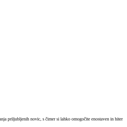
SLO
|
SRB
|
ENG
ja priljubljenih novic, s čimer si lahko omogočite enostaven in hiter