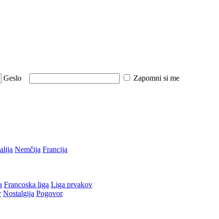
Geslo
Zapomni si me
talija
Nemčija
Francija
a
Francoska liga
Liga prvakov
r
Nostalgija
Pogovor