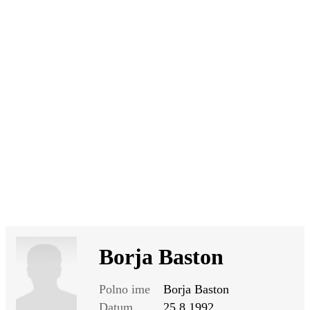
SI
|
RS
|
EN
Borja Baston
Polno ime
Borja Baston
Datum
25.8.1992