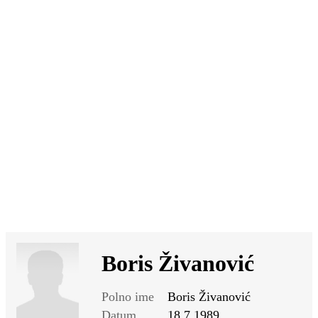
SI
|
RS
|
EN
Boris Živanović
Polno ime
Boris Živanović
Datum
18.7.1989