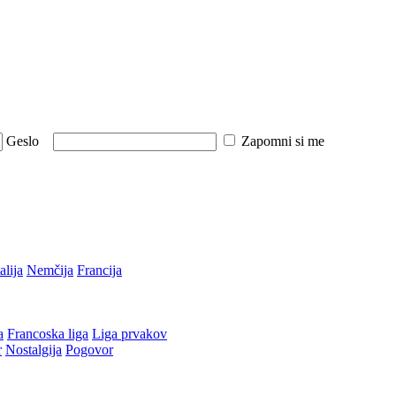
Geslo
Zapomni si me
talija
Nemčija
Francija
a
Francoska liga
Liga prvakov
r
Nostalgija
Pogovor