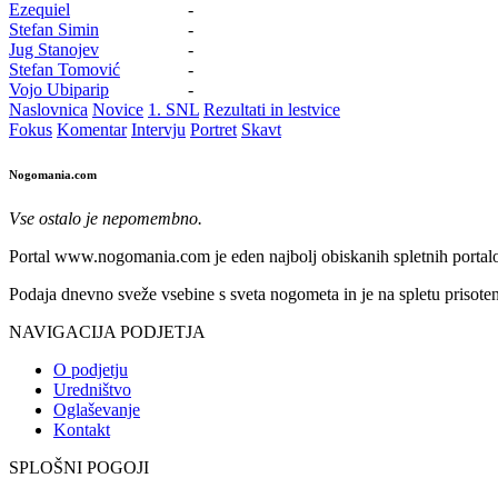
Ezequiel
-
Stefan Simin
-
Jug Stanojev
-
Stefan Tomović
-
Vojo Ubiparip
-
Naslovnica
Novice
1. SNL
Rezultati in lestvice
Fokus
Komentar
Intervju
Portret
Skavt
Nogomania.com
Vse ostalo je nepomembno.
Portal www.nogomania.com je eden najbolj obiskanih spletnih portalo
Podaja dnevno sveže vsebine s sveta nogometa in je na spletu prisoten
NAVIGACIJA PODJETJA
O podjetju
Uredništvo
Oglaševanje
Kontakt
SPLOŠNI POGOJI