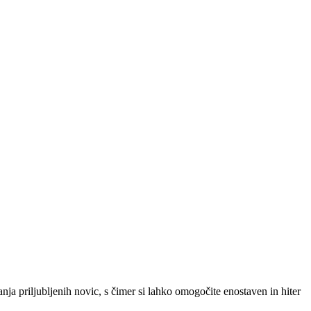
SLO
|
SRB
|
ENG
ja priljubljenih novic, s čimer si lahko omogočite enostaven in hiter