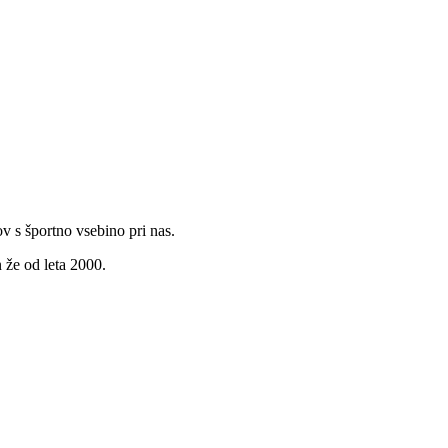
v s športno vsebino pri nas.
 že od leta 2000.