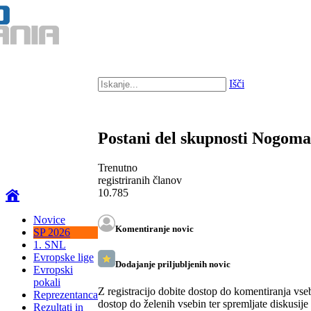
Išči
Postani del skupnosti Nogom
Trenutno
registriranih članov
10.785
Novice
Komentiranje novic
SP 2026
1. SNL
Evropske lige
Dodajanje priljubljenih novic
Evropski
pokali
Z registracijo dobite dostop do komentiranja vse
Reprezentanca
dostop do želenih vsebin ter spremljate diskusije
Rezultati in