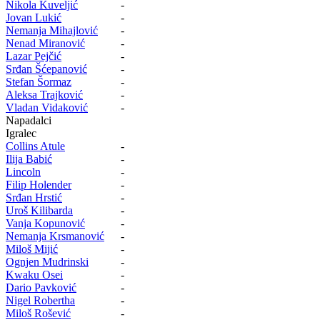
Nikola Kuveljić
-
Jovan Lukić
-
Nemanja Mihajlović
-
Nenad Miranović
-
Lazar Pejčić
-
Srđan Šćepanović
-
Stefan Šormaz
-
Aleksa Trajković
-
Vladan Vidaković
-
Napadalci
Igralec
Collins Atule
-
Ilija Babić
-
Lincoln
-
Filip Holender
-
Srđan Hrstić
-
Uroš Kilibarda
-
Vanja Kopunović
-
Nemanja Krsmanović
-
Miloš Mijić
-
Ognjen Mudrinski
-
Kwaku Osei
-
Dario Pavković
-
Nigel Robertha
-
Miloš Rošević
-