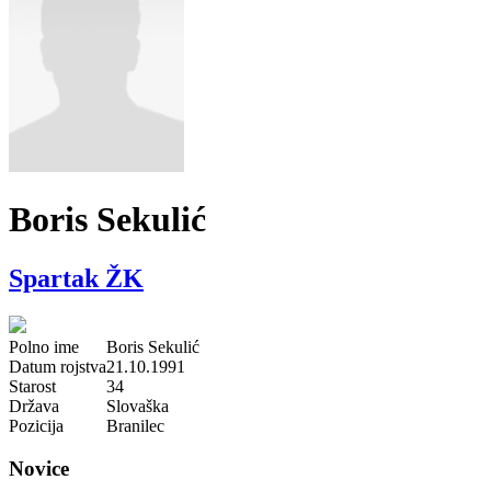
Boris Sekulić
Spartak ŽK
Polno ime
Boris Sekulić
Datum rojstva
21.10.1991
Starost
34
Država
Slovaška
Pozicija
Branilec
Novice