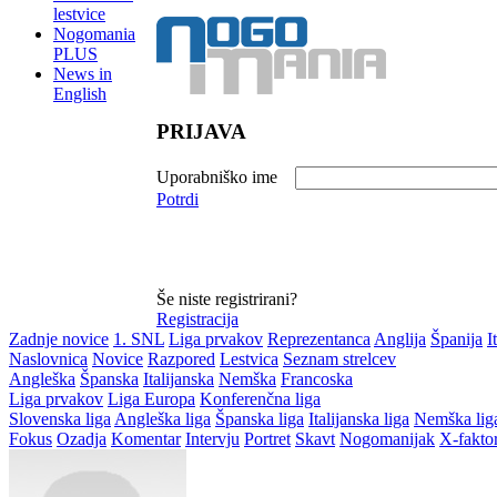
lestvice
Nogomania
PLUS
News in
English
PRIJAVA
Uporabniško ime
Potrdi
Še niste registrirani?
Registracija
Zadnje novice
1. SNL
Liga prvakov
Reprezentanca
Anglija
Španija
I
Naslovnica
Novice
Razpored
Lestvica
Seznam strelcev
Angleška
Španska
Italijanska
Nemška
Francoska
Liga prvakov
Liga Europa
Konferenčna liga
Slovenska liga
Angleška liga
Španska liga
Italijanska liga
Nemška lig
Fokus
Ozadja
Komentar
Intervju
Portret
Skavt
Nogomanijak
X-fakto