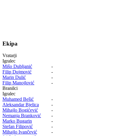
Ekipa
Vratarji
Igralec
Mišo Dubljanić
-
Filip Dujmović
-
Marin Dulić
-
Filip Manojlović
-
Branilci
Igralec
Muhamed Bešić
-
Aleksandar Bjelica
-
Mihajlo Bogićević
-
Nemanja Branković
-
Marko Bugarin
-
Stefan Filipović
-
Mihajlo Ivančević
-