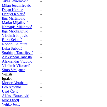
Jakša Jevremović
-
Milan Jezdimirović
-
Dejan Kerkez
-
Danijel Kolarić
-
Ilija Martinović
-
Marko Mijailović
-
Nemanja Milunović
-
Ilija Miodragovic
-
Vladimir Prijović
-
Boris Sekulić
-
Noboru Shimura
-
Luka Subotić
-
Strahinja Tanasijević
-
Aleksandar Tanasin
-
Aleksandar Vidović
-
Vladimir Vitorović
-
Simo Vrbljanac
-
Vezisti
Igralec
Morice Abraham
-
Leo Antonio
-
Uroš Čejić
-
Aleksa Đurasović
-
Mile Erdelj
-
Veljko Jocić
-