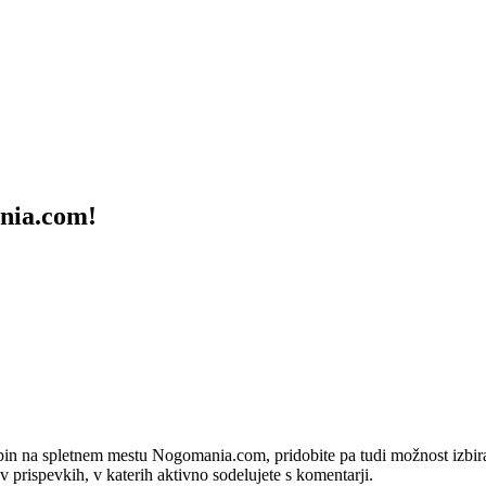
ania.com!
bin na spletnem mestu Nogomania.com, pridobite pa tudi možnost izbiran
 v prispevkih, v katerih aktivno sodelujete s komentarji.